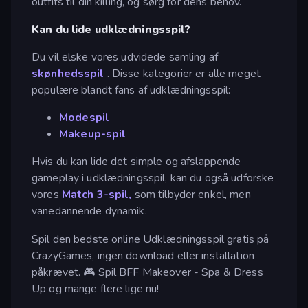
outfits til din killing, og sørg for dens behov.
Kan du lide udklædningsspil?
Du vil elske vores udvidede samling af
skønhedsspil
. Disse kategorier er alle meget
populære blandt fans af udklædningsspil:
Modespil
Makeup-spil
Hvis du kan lide det simple og afslappende
gameplay i udklædningsspil, kan du også udforske
vores
Match 3-spil,
som tilbyder enkel, men
vanedannende dynamik.
Spil den bedste online Udklædningsspil gratis på
CrazyGames, ingen download eller installation
påkrævet. 🎮 Spil BFF Makeover - Spa & Dress
Up og mange flere lige nu!