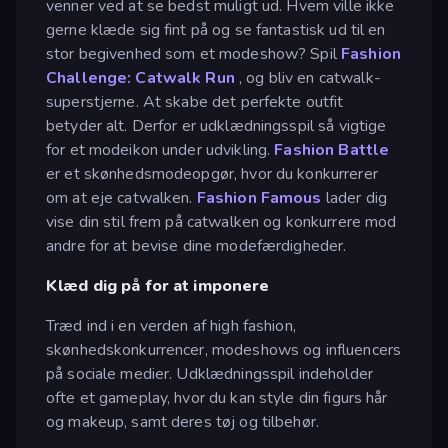
venner ved at se bedst muligt ud. Hvem ville ikke
gerne klæde sig fint på og se fantastisk ud til en
stor begivenhed som et modeshow? Spil
Fashion
Challenge: Catwalk Run
, og bliv en catwalk-
superstjerne. At skabe det perfekte outfit
betyder alt. Derfor er udklædningsspil så vigtige
for et modeikon under udvikling.
Fashion Battle
er et skønhedsmodeopgør, hvor du konkurrerer
om at eje catwalken.
Fashion Famous
lader dig
vise din stil frem på catwalken og konkurrere mod
andre for at bevise dine modefærdigheder.
Klæd dig på for at imponere
Træd ind i en verden af high fashion,
skønhedskonkurrencer, modeshows og influencers
på sociale medier. Udklædningsspil indeholder
ofte et gameplay, hvor du kan style din figurs hår
og makeup, samt deres tøj og tilbehør.