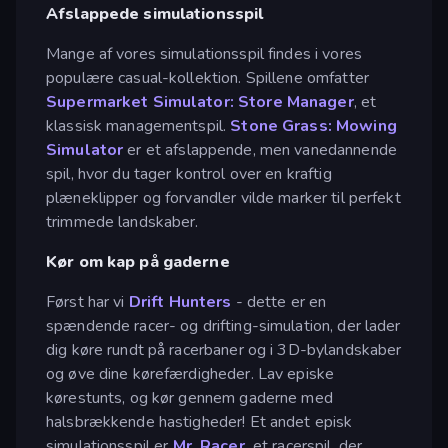
Afslappede simulationsspil
Mange af vores simulationsspil findes i vores
populære casual-kollektion. Spillene omfatter
Supermarket Simulator: Store Manager
, et
klassisk managementspil.
Stone Grass: Mowing
Simulator
er et afslappende, men vanedannende
spil, hvor du tager kontrol over en kraftig
plæneklipper og forvandler vilde marker til perfekt
trimmede landskaber.
Kør om kap på gaderne
Først har vi
Drift Hunters
- dette er en
spændende racer- og drifting-simulation, der lader
dig køre rundt på racerbaner og i 3D-bylandskaber
og øve dine kørefærdigheder. Lav episke
kørestunts, og kør gennem gaderne med
halsbrækkende hastigheder! Et andet episk
simulationsspil er
Mr. Racer,
et racerspil, der