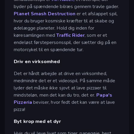
byder på spændende bilræs gennem travle gader.
Planet Smash Destruction
er et afslappet spil,
hvor du bruger kosmiske kræfter til at skabe og
ødelægge planeter. Hold dig inden for
køresamlingen med
Traffic Rider
, som er et
endeløst førstepersonsspil, der sætter dig på en
motorcykel til en spændende tur.
Driv en virksomhed
Det er hårdt arbejde at drive en virksomhed,
medmindre det er et videospil. På samme måde
lyder det måske ikke sjovt at lave pizzaer til
mindsteløn, men det kan du tro, det er.
Papa's
Pizzeria
beviser, hvor fedt det kan være at lave
pizza!
Byt krop med et dyr
Hvis du vil leve livet som tiger, papegøje, hest