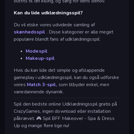
outfits til din killing, og sørg for dens behov.
Kan du lide udklædningsspil?
Du vil elske vores udvidede samling af
skønhedsspil
. Disse kategorier er alle meget
populære blandt fans af udklædningsspil:
Modespil
Makeup-spil
Hvis du kan lide det simple og afslappende
gameplay i udklædningsspil, kan du også udforske
vores
Match 3-spil,
som tilbyder enkel, men
vanedannende dynamik.
Spil den bedste online Udklædningsspil gratis på
CrazyGames, ingen download eller installation
påkrævet. 🎮 Spil BFF Makeover - Spa & Dress
Up og mange flere lige nu!