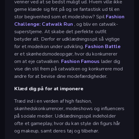
venner ved at se bedst muligt ud. Hvem ville ikke
gerne klæde sig fint på og se fantastisk ud til en
stor begivenhed som et modeshow? Spil
Fashion
Challenge: Catwalk Run
, og bliv en catwalk-
superstjerne. At skabe det perfekte outfit
betyder alt. Derfor er udklædningsspil så vigtige
for et modeikon under udvikling.
Fashion Battle
er et skønhedsmodeopgør, hvor du konkurrerer
om at eje catwalken.
Fashion Famous
lader dig
vise din stil frem på catwalken og konkurrere mod
andre for at bevise dine modefærdigheder.
Klæd dig på for at imponere
Træd ind i en verden af high fashion,
skønhedskonkurrencer, modeshows og influencers
på sociale medier. Udklædningsspil indeholder
ofte et gameplay, hvor du kan style din figurs hår
og makeup, samt deres tøj og tilbehør.