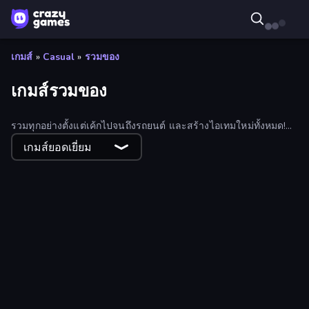
เกมส์
»
Casual
»
รวมของ
เกมส์รวมของ
รวมทุกอย่างตั้งแต่เค้กไปจนถึงรถยนต์ และสร้างไอเทมใหม่ทั้งหมด!
เล่นเกมรวมยอดนิยมมากมายทางออนไลน์
เกมส์ยอดเยี่ยม
Magic Kitchen: Merge Game
Galaxy Clicker
Dino World: Merge & Fight
Merge Block 2048
Marble Merge: Steal Brainrot Game
Super Spin
Merge Rush Z
Laser Ricochet
Money Cannon
Dice Merge 3D
Brainrot Merge: Drop Puzzle
Spirit Guardians
MergeDuel.io
Train Adventure
State Wars: Conquer Them All
Pool Merge Mania
Nullify
Plant Squad
Dreamspace
Deep Sea Duel
Mage's Secret
Dragons Merge: Battle Games
2048 Blocks Merge
Supermarket Sort: Grocery Game
Brainrot Merge
Evo Fish
Bird Dash
Sushi Drop
Planet Plummet
Art of Alchemy: Merge Elements
Merge Miner
Drop Animal Party
Merge Mine: Mobs Attack!
Money Factory
Royal Square
The Flowers Merge and Sell Bouquets