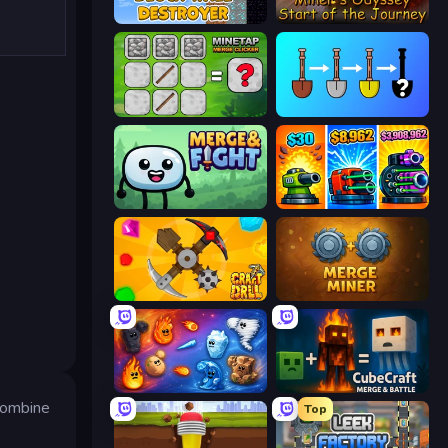
Block Wall Destroyer
Miner's Odyssey
MineTap Merge Clicker
Merge Tools - Merge and Dig
Merge & Fight
Pumpkin Defense: Merge Cannon
Craft Drill
Merge Miner
Elemental Merge
CubeCraft: Merge & Battle
 Combine
Top