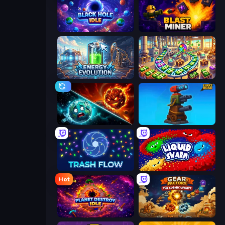
Black Hole Idle
Blast Miner
Energy Evolution
Money Factory: Tycoon Idle Game
PlanetCrush 2
Furry Road
Trash Flow
Liquid Swarm
Hot
Planet Destroy Idle
Gear Factory