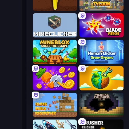
Pen Dig
Leek Factory Tycoon
MineClicker
Blade Merge
Mineblox - Guess the Recipe
Human Clicker: Grow Organs
Farm Ring Idle
Land Explorers: Merge & Build
Block Build Destroyer
Pickaxe Crusher Idle