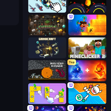
Sword Adventure Idle
Crusher Clicker
Cubidle
Merge & Dig!
GrindCraft
MineClicker 2
Top
Mystery Digger
Elemental Monsters: Merge
Money Ping Pong
Merge Knights!