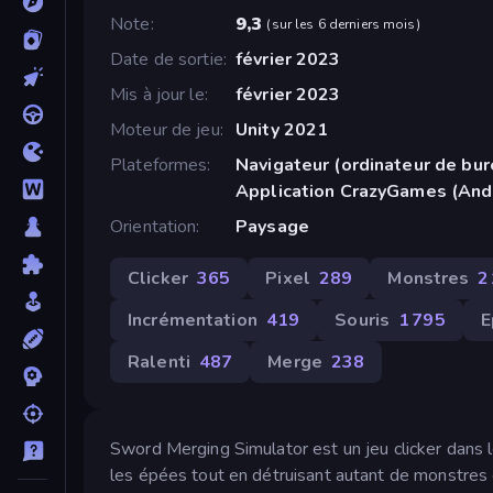
Note
9,3
(
sur les 6 derniers mois
)
Date de sortie
février 2023
Mis à jour le
février 2023
Moteur de jeu
Unity 2021
Plateformes
Navigateur (ordinateur de bur
Application CrazyGames (And
Orientation
Paysage
Clicker
365
Pixel
289
Monstres
2
Incrémentation
419
Souris
1 795
E
Ralenti
487
Merge
238
Sword Merging Simulator est un jeu clicker dans 
les épées tout en détruisant autant de monstres 