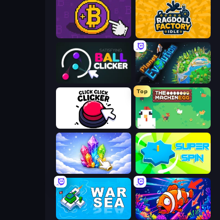
Money Maker
Ragdoll Factory Idle
Satisfying Ball Clicker
Planet Evolution: Idle Clicker
Top
Click Click Clicker
The MachinEGG
Crystalia Idle Clicker
Super Spin
War Sea
Fish Catch Idle