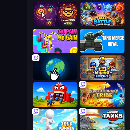
Dominate All Shapes
Ball Battle Simulator
No Pain No Gain - Ragdoll Sandbox
Tank Merge Royal
Planet Clicker 2
Idle Mining Empire
TimeWarriors
Evolutionary Tribe