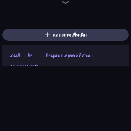
CubeRealm.io
Mini Mine
BoomCraft
Noob Tower Defense
Miniblox
Mine Shooter 2: Noob vs Mobs
War of Mine
Monster School 3
Noob's Farm Escape
Island Expander
Monster School Herobrine Siren Head
Cube Island 3D
ZooCraft
Idle Noob Lumberjack
Survival Craft Adventure
Noob: Island Escape
Trap Craft
Voxiom.io
แสดงเกมเพิ่มเติม
เกมส์
ยิง
ยิงมุมมองบุคคลที่สาม
»
»
»
ZombieCraft
ZombieCraft
นักพัฒนา
emolingo games
คะแนน
8.4
(
อ้างอิงจากข้อมูล 6 เดือนที่ผ่านมา
)
ปล่อยแล้ว
ตุลาคม 2565
เอ็นจิ้นเกม
Unity 2021