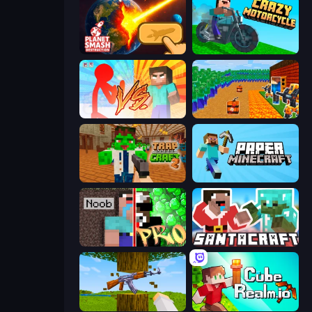
Planet Smash Destruction
Crazy Motorcycle
Red Stickman vs Monster School
Noob Tower Defense
Trap Craft 2
Paper Minecraft
Noob vs Pro: Challenge
SantaCraft
Mine Shooter 3D
CubeRealm.io