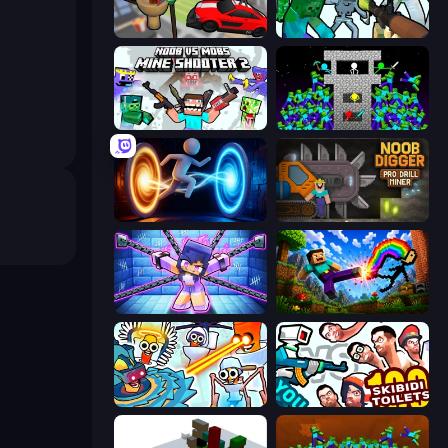
Cars vs Skibidi Toilet
Mine Shooter: Save Your World
Mine Shooter 2: Noob vs Mobs
Stick Epic Fighter
Portal Escape
Noob Digger: Pro Drill Miner
Mini Mine
Noob: Wall Crusher
Toilets Worms Shooter
You vs 100 Skibidi Toilets