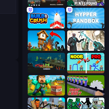
Last Play: Ragdoll Sandbox
Playground
Build and Crush
Hypper Sandbox
Noob Fuse
Skibidi Toilets: Infection
Lime Playground Sandbox
DOP Noob: Draw to Save
Voxel Playground: Ragdoll Noob
Trap Craft