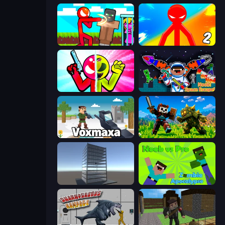
Stickman vs Villager: Save the Girl
Red Stickman vs Monster School 2
Stickman Zombie vs Stickman Hero
Noob: Space Escape!
Voxmaxa
CraftSlayer: Apocalypse
Craft 3D
Noob vs Pro: Zombie Apocalypse