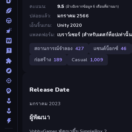
คะแนน
9.5
(
อ้างอิงจากข้อมูล 6 เดือนที่ผ่านมา
)
ปล่อยแล้ว
มกราคม 2566
เอ็นจิ้นเกม
Unity 2020
แพลตฟอร์ม
เบราว์เซอร์ (สำหรับเดสก์ท็อปเท่านั
สถานการณ์จำลอง
427
แซนด์บ็อกซ์
46
ก่อสร้าง
189
Casual
1,009
Release Date
มกราคม 2023
ผู้พัฒนา
VobbyGames พัฒนาขึ้น SimpleBox 2.