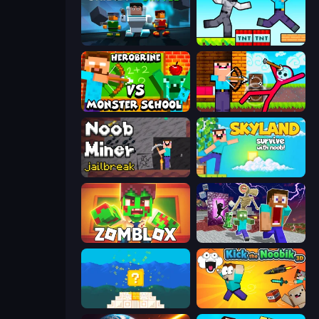
Skibidi Battle
Noob Gigachad: Parkour Tricks Challenge
Herobrine vs Monster School
Noob Archer vs Stickman Zombie
Noob Miner: Escape From Prison
Skyland Survive With Noob!
Zomblox
Monster School Herobrine Siren Head
Noob vs Pro 4: Lucky Block
Kick the Noobik 3D