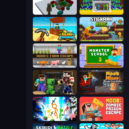
Craft Destroy
Stick Fighter vs Zombies
Island Expander
Stickman King
Noob's Farm Escape
Monster School 3
Noob Trolls Pro
Noob Miner 2: Escape From Prison
Stickman Epic
Noob: Zombie Prison Escape