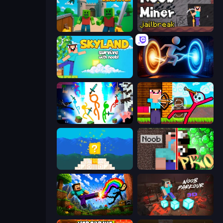
Obby & Dead River
Noob Miner: Escape From Prison
Skyland Survive With Noob!
Portal Escape
Stickman Epic
Noob Archer vs Stickman Zombie
Noob vs Pro 4: Lucky Block
Noob vs Pro: Challenge
Noob: Wall Crusher
Noob Parkour 3D