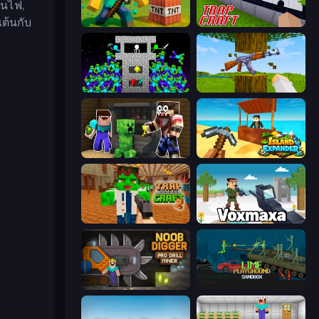
ยนไฟ,
เต้นกับ
Voxel Playground: Ragdoll Noob
Trap Craft
Stick Epic Fighter
Mine Shooter 3D
Noob Trolls Pro
Island Expander
Trap Craft 2
Voxmaxa
Noob Digger: Pro Drill Miner
Lime Playground Sandbox