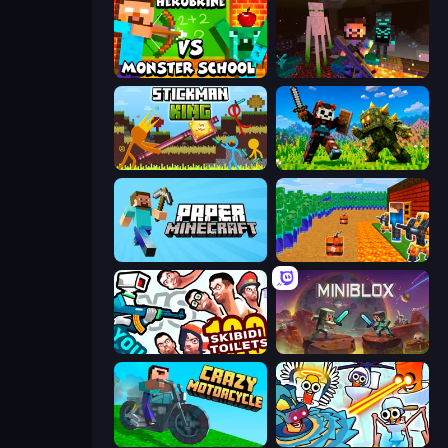
Herobrine vs Monster School
ZombieCraft
Stickman King
CraftSlayer: Apocalypse
Paper Minecraft
Noob Tower Defense
You vs 100 Skibidi Toilets
Miniblox
Crazy Motorcycle
Toilets Worms Shooter