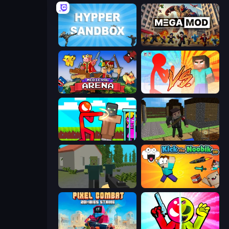
Hypper Sandbox
MegamodGames
Medieval Arena
Red Stickman vs Monster School
Stickman vs Villager: Save the Girl
Block Pixel Gun Apocalypse 3
ShooterZ
Kick the Noobik 3D