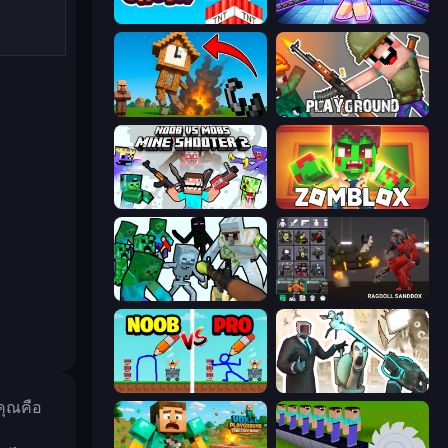
Build and Crush
Mini Mine
Noob Fuse
Playground
Mine Shooter 2: Noob vs Mobs
Zomblox
Mine Shooter: Save Your World
Last Play: Ragdoll Sandbox
DOP Noob: Draw to Save
Skibidi Toilets: Infection
คุณคือ