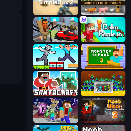
SimpleBox 2
Noob's Farm Escape
Cars vs Skibidi Toilet
CubeRealm.io
Noob Gigachad: Parkour Tricks Challenge
Monster School 3
SantaCraft
Stick Fighter vs Zombies
Monster School Herobrine Siren Head
Noob Miner 2: Escape From Prison