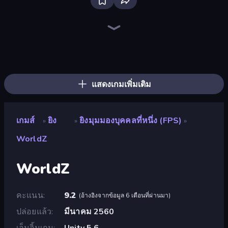
Sniper Mission
SkillWarz
Command Strike FPS
Wild Hunter 3D
Fragen
CS: Chaos Squad
Western Sniper
Zombie World
Redcoats.io
Warfare Area
Time Shooter 2
Merge Rush Z
Bullet Fury 2
Dead Zed
Apple Shooter
Time Shooter 3: SWAT
Gunblood
Time Shooter
แสดงเกมเพิ่มเติม
เกมส์
ยิง
ยิงมุมมองบุคคลที่หนึ่ง (FPS)
»
»
»
WorldZ
WorldZ
คะแนน
9.2
(
อ้างอิงจากข้อมูล 6 เดือนที่ผ่านมา
)
ปล่อยแล้ว
มีนาคม 2560
เอ็นจิ้นเกม
Unity 5.6