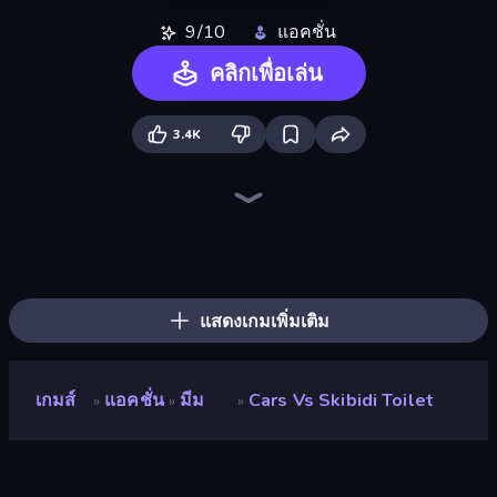
9/10
แอคชั่น
คลิกเพื่อเล่น
3.4K
Last Play: Ragdoll Sandbox
Mine Shooter 2: Noob vs Mobs
Mini Mine
Trap Craft
Playground
Monster School Herobrine Siren Head
Lime Playground Sandbox
Stick Epic Fighter
You vs 100 Skibidi Toilets
Zomblox
DOP Noob: Draw to Save
Stick Fighter vs Zombies
Noob's Farm Escape
Noob Tower Defense
Monster School 3
ZombieCraft
Noob Gigachad: Parkour Tricks Challenge
Stickman King
แสดงเกมเพิ่มเติม
เกมส์
แอคชั่น
มีม
Cars Vs Skibidi Toilet
»
»
»
Cars vs Skibidi Toilet