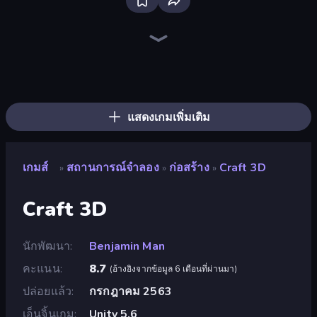
Bus Simulator: EVO
Crazy Zoo Monkey
Grow A Garden | Growden.io
Bad Cat Prankster
Sandbox City
Mother Life Simulator: Prank
Monkey School Prank
Driving School Simulator
Night Club Security
Cat Life Simulator 3D
Cat Life Simulator
Wolf Simulator: Wild Animals 3D
City Constructor
High School Teacher Simulator
Truck Simulator: European Roads
Cat Life Simulator: Devil Cat
Prison Life
Cat and Granny
แสดงเกมเพิ่มเติม
เกมส์
สถานการณ์จำลอง
ก่อสร้าง
Craft 3D
»
»
»
Craft 3D
นักพัฒนา
Benjamin Man
คะแนน
8.7
(
อ้างอิงจากข้อมูล 6 เดือนที่ผ่านมา
)
ปล่อยแล้ว
กรกฎาคม 2563
เอ็นจิ้นเกม
Unity 5.6