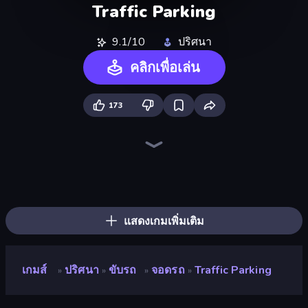
Traffic Parking
9.1/10
ปริศนา
คลิกเพื่อเล่น
173
Drive Taxi
Car OUT! Jam Parking Puzzle
Coffee Color Blocks
Goods Triple Match 3D
Threads Car Escape 3D
Sushi Puzzle
Hidden Objects
Pixel Blast
Tap Gallery
Tap Away Story
Cake Sort Puzzle 3D
Hexa Sort
Parking Jam
Snake Out: Maze Escape
Nut Sort: Build the City
Find Sort Match - Puzzle
Yarn Fever! Unravel Puzzle
Tap 3D Wood Block Away
แสดงเกมเพิ่มเติม
เกมส์
ปริศนา
ขับรถ
จอดรถ
Traffic Parking
»
»
»
»