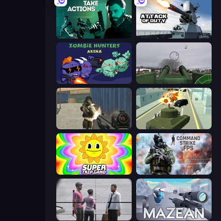
Take Actions
Attack of Duty
Zombie Hunters Online
Flakmeister
Masked Forces
Secret Agent James
SuperTrip.Land
Command Strike FPS
Sniper Assassin - Government Agent
Mazean