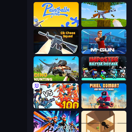
Paintball King
Mine Shooter 3D
CS: Chaos Squad
Muscle Gun.IO
Dino Hunting Jurassic World
Imposter Battle Royale
Horde Killer: You vs 100
Pixel Combat: Zombies Strike