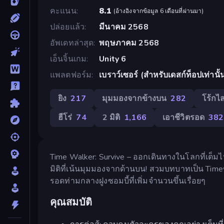
คะแนน
8.1
(
อ้างอิงจากข้อมูล 6 เดือนที่ผ่านมา
)
ปล่อยแล้ว
มีนาคม 2568
อัพเดทล่าสุด
พฤษภาคม 2568
เอ็นจิ้นเกม
Unity 6
แพลตฟอร์ม
เบราว์เซอร์ (สำหรับเดสก์ท็อปเท่านั้
ยิง
217
มุมมองจากข้างบน
282
โร้กไล
ฮีโร่
74
2 มิติ
1,166
เอาชีวิตรอด
382
Time Walker: Survive – ออกเดินทางในโลกที่เต็
มิติที่เน้นมุมมองจากด้านบน! สวมบทบาทเป็น Timewalke
รอดท่ามกลางฝูงซอมบี้ที่เพิ่มจำนวนขึ้นเรื่อยๆ
คุณสมบัติ