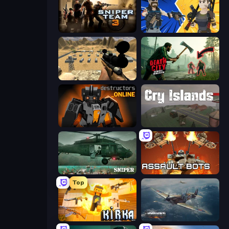
Sniper Team 3
BuildNow GG
Ghost Sniper
Death City Zombie Invasion
Destructors Online
Cry Islands
SNIPER
Assault Bots
Top
Kirka.io
Dogfight