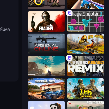
Metal Guns Fury
KS Z
ที่แตก
Fragen
Shape Shooter 3
Arsenal Online
Jungle Deer Hunting
Grandfather Road Chase: Shooter
Forward Assault Remix
Special Ops: GO
The Battleground