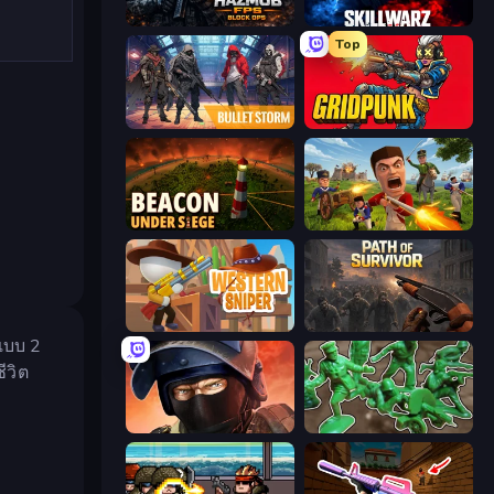
Hazmob FPS: Online Shooter
SkillWarz
Top
Bulletstorm
Gridpunk - 3v3 Battle Royale
Beacon Under Siege
Redcoats.io
Western Sniper
Path of Survivor
แบบ 2
ีวิต
Bullet Force
Soldiers - Capture and Control!