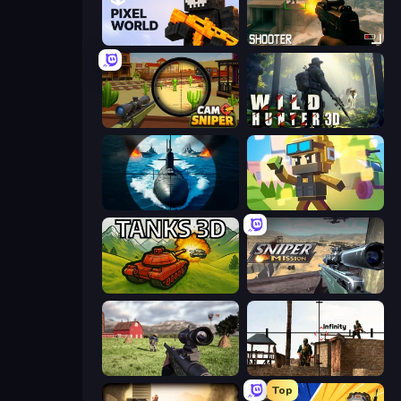
Pixel World
BodyCamera Shooter
Camo Sniper
Wild Hunter 3D
Ships Battlefield 3D
Pixel Shooter
Tanks 3D
Sniper Mission
Dead Zed
Lethal Sniper 3D: Army Soldier
Top