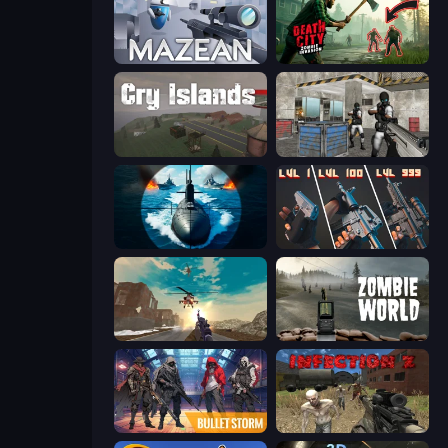
Mazean
Death City Zombie Invasion
Cry Islands
Bullet Fury 2
Ships Battlefield 3D
The Range 3D
Grandfather Road Chase: Shooter
Zombie World
Bulletstorm
Infection Z