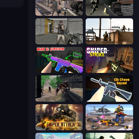
Mad Boss
Gulag
Warfare Area
Lethal Sniper 3D: Army Soldier
War V: Survivor
Sniper Strike
Sudden Attack
CS: Chaos Squad
Sniper Attack 3D: Shooting War
FPS Commando Gun Shooting Game