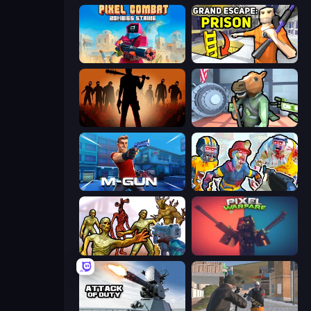
Pixel Combat: Zombies Strike
Grand Escape: Prison
Deads on the Road
Bank Robbery
Muscle Gun.IO
Zombies Shooter: Part 2
Monster Shooter Apocalypse
Pixel Warfare