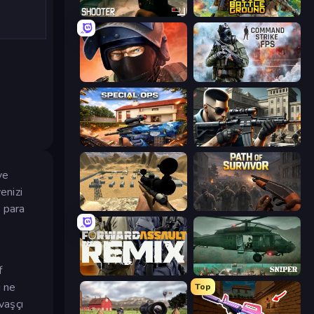
BodyCamera Shooter
The Battleground
Bullet Force
Command Strike FPS
Special Ops: GO
Sure Shot
ve
enizi
t para
Ghost Sniper
Path of Survivor
f
Forward Assault Remix
SNIPER
ı ne
Top
vaşçı