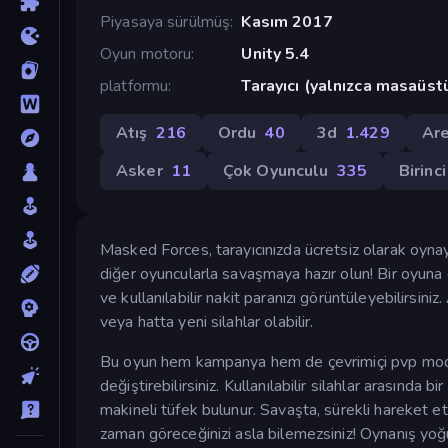
Piyasaya sürülmüş
Kasım 2017
Oyun motoru
Unity 5.4
platformu
Tarayıcı (yalnızca masaüst
Atış
216
Ordu
40
3d
1.429
Ar
Asker
11
Çok Oyunculu
335
Birinc
Masked Forces, tarayıcınızda ücretsiz olarak oyna
diğer oyuncularla savaşmaya hazır olun! Bir oyuna 
ve kullanılabilir nakit paranızı görüntüleyebilirsiniz
veya hatta yeni silahlar olabilir.
Bu oyun hem kampanya hem de çevrimiçi pvp modlarına
değiştirebilirsiniz. Kullanılabilir silahlar arasında
makineli tüfek bulunur. Savaşta, sürekli hareket etm
zaman göreceğinizi asla bilemezsiniz! Oynanış yoğu