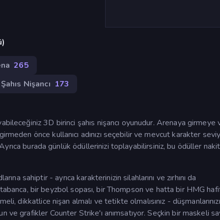
ü)
ena
265
i Şahıs Nişancı
173
yabileceğiniz 3D birinci şahıs nişancı oyunudur. Arenaya girmeye 
girmeden önce kullanıcı adınızı seçebilir ve mevcut karakter seviy
. Ayrıca burada günlük ödüllerinizi toplayabilirsiniz, bu ödüller naki
 sahiptir - ayrıca karakterinizin silahlarını ve zırhını da
 bir tabanca, bir beyzbol sopası, bir Thompson ve hatta bir HMG hafi
eli, dikkatlice nişan almalı ve tetikte olmalısınız - düşmanlarınız
n ve grafikler Counter Strike'ı anımsatıyor. Seçkin bir maskeli sa