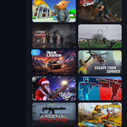
Bank Robbery 3
Subway Clash Remastered
Zombie Hunter
Flakmeister
Iron Legion
Escape from Zombies
Winter Clash 3D
Battle of the Soldiers: Red vs Blue
Arsenal Online
Jungle Deer Hunting