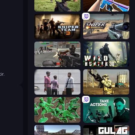
Dead Zed
KS Z
Sniper Team 3
Sniper Mission
Masked Forces: Zombie Survival
Wild Hunter 3D
ir.
Sniper Assassin - Government Agent
Mountain Operation
Soldiers - Capture and Control!
Take Actions