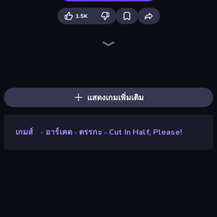
1.5K
Slice Master
Hydraulic Press 2D ASMR
Color Match
Pottery Master
Layers Roll
Stack Fall
Color Roll 3D
Jelly Dye
Helix Jump
Jelly Restaurant
Fruit Stab Challenge
Flip Bottle
Pencil Rush
Lazy Jumper
Carving Madness
Color Fill 3D
Shovel 3D
Idle Sculpt
แสดงเกมเพิ่มเติม
เกมส์
อาร์เคด
ตรรกะ
Cut In Half, Please!
»
»
»
Cut in Half, Please!
นักพัฒนา
Shubidumdu Studio
คะแนน
8.8
(
อ้างอิงจากข้อมูล 6 เดือนที่ผ่านมา
)
ปล่อยแล้ว
มีนาคม 2568