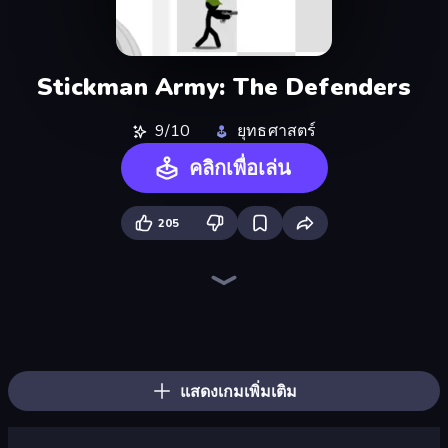
Stickman Army: The Defenders
9/10
ยุทธศาสตร์
คลิกเพื่อเล่น
205
Tower Swap
Zombie Horde: Build & Survive
TimeWarriors
Elemental Merge
City Takeover
Age of Tanks Warriors: TD War
Epic Army Clash
Merge Age Warriors
Bloons Tower Defense 4
World Conqueror
Frontline Defense
Iron Towers Alliance
Raid Heroes: Total War
Battle Arena
Evo Gears
Throne Tactics
Takeover
AOD - Art Of Defense
แสดงเกมเพิ่มเติม