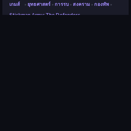
เกมส์
ยุทธศาสตร์
การรบ
สงคราม
กองทัพ
»
»
»
»
»
Stickman Army: The Defenders
Stickman Army: The
Defenders
นักพัฒนา
Playtouch
คะแนน
9.0
(
อ้างอิงจากข้อมูล 6 เดือนที่ผ่านมา
)
ปล่อยแล้ว
สิงหาคม 2559
เอ็นจิ้นเกม
Externally hosted (iframe)
แพลตฟอร์ม
เบราว์เซอร์ (เดสก์ท็อป มือถือ แท็บเล็ต),
แอป CrazyGames (iOS, Android), App
Store (Android)
ยุทธศาสตร์
164
กองทัพ
24