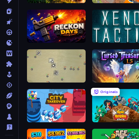
Artillery Vs Tanks
Cursed Treasure 2
Reckon Days
Xeno Tactic
Desktop Tower Defense
Cursed Treasure 1.5
Originals
City Takeover
Epic Empire: Tower Defe