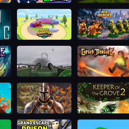
World Z Defense - Zombie Defense
Bloons Tower Defense 4
Snake Shooter: Tower Battle
Age of Heroes
Flakmeister
Cursed Treasure
nse
Khan Wars
Keeper of the Grove 2