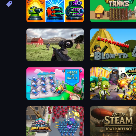
Pumpkin Defense: Merge Cannon
Age of Tanks Warriors: T
Dead Zed
Merge To Battle
Zombies 4 Weapon Merg