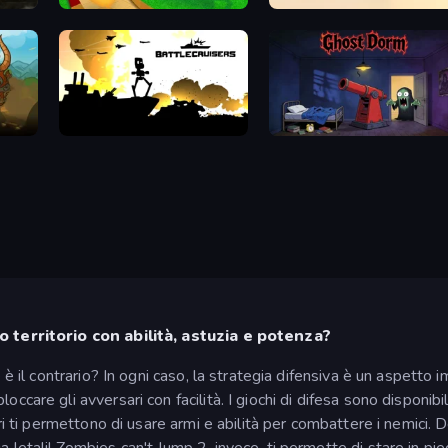
ence
Bloons Tower Defense
Mortar Squad
Underbite: Rat Rumble Idle War
Battlecruisers
Ghost Dorm
uo territorio con abilità, astuzia e potenza?
e è il contrario? In ogni caso, la strategia difensiva è un aspetto
ccare gli avversari con facilità. I giochi di difesa sono disponibi
ltri ti permettono di usare armi e abilità per combattere i nemici.