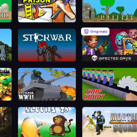
D War
Grand Escape: Prison
Age Of War
Originals
Bloons Tower Defense 4 Expansion
Stick War
Infected Days
e
Stickman WW2
Trap Craft