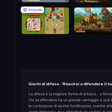
Road Survival
Age of Steam Tower Def
Originals
Bag Defense
Giochi di difesa - Riuscirai a difendere il t
La difesa è la migliore forma di attacco... o fors
Chi sa difendersi ha un grande vantaggio e può blo
la costruzione di epiche fortificazioni, mentre a