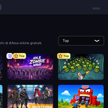
Top
hi di difesa online gratuiti.
Top
Top
Idle Zombie Wave: Survivors
Base Defence