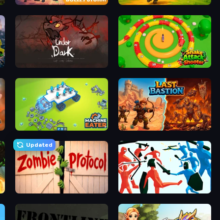
Bulletstorm
TimeWarriors
UnderDark: Defense
Snake Attack Shooter
Machine Eater
Last Bastion
Updated
Zombie Protocol
Funny Battle Simulator