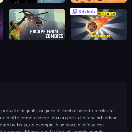
North Kingdom: Siege Castle
Defender Idle 2
Originals
Escape from Zombies
Asteroid Breaker
 importante di qualsiasi gioco di combattimento o militare.
li in molte forme diverse. Alcuni giochi di difesa richiedono
 Death by Ninja, ad esempio, è un gioco di difesa con