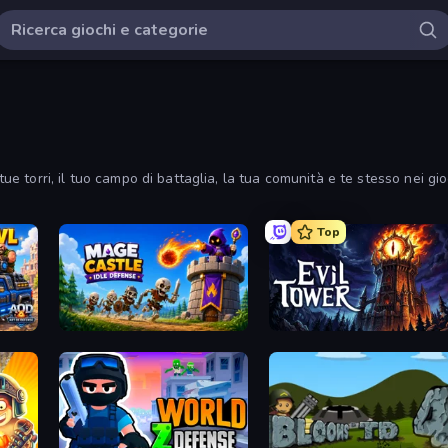
tue torri, il tuo campo di battaglia, la tua comunità e te stesso nei gioc
Top
Mage Castle Idle Defense
Evil Tower