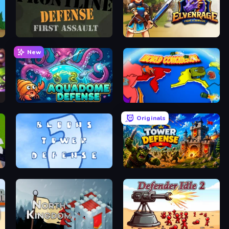
Frontline Defense
Elvenrage
New
Aquadome Defense
World Conqueror
Originals
Bloons Tower Defense 2
Tower Defense