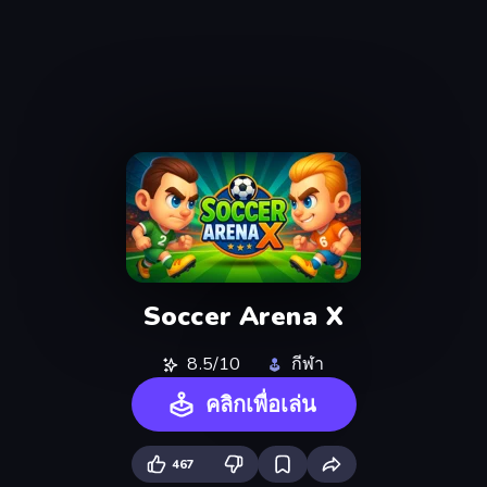
Soccer Arena X
8.5/10
กีฬา
คลิกเพื่อเล่น
467