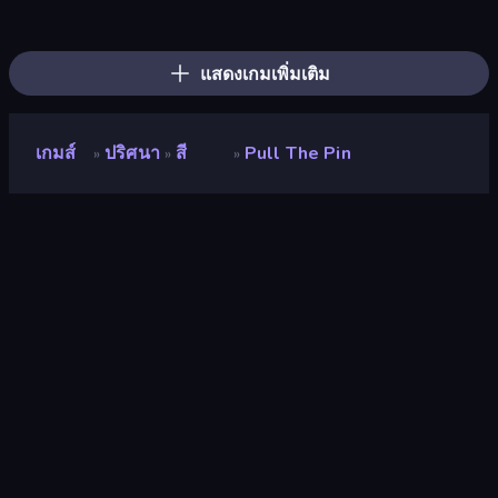
Tangle Master
Screw Out: Bolts and Nuts
Tap 3D Wood Block Away
Arrow Escape
Yarn Fever! Unravel Puzzle
Sushi Puzzle
Find Sort Match - Puzzle
Parking Jam
Pixel Blast
Color Water Sort 3D
Car OUT! Jam Parking Puzzle
Goods Triple Match 3D
Threads Car Escape 3D
Arrow Escape: Puzzle
Pin Away Puzzle - Tap It Out
Nuts Puzzle: Sort By Color
Coffee Match: Block Puzzle
Box It Up
แสดงเกมเพิ่มเติม
เกมส์
ปริศนา
สี
Pull The Pin
»
»
»
Pull the Pin
นักพัฒนา
Rollic Games
คะแนน
8.4
(
อ้างอิงจากข้อมูล 6 เดือนที่ผ่านมา
)
ปล่อยแล้ว
เมษายน 2568
อัพเดทล่าสุด
เมษายน 2568
เอ็นจิ้นเกม
Unity 6
แพลตฟอร์ม
เบราว์เซอร์ (เดสก์ท็อป มือถือ แท็บเล็ต),
แอป CrazyGames (Android), App