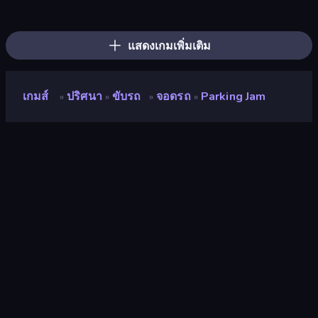
Screw Out: Bolts and Nuts
Tangle Master
Arrow Escape
Color Water Sort 3D
Tap 3D Wood Block Away
Sushi Puzzle
Car OUT! Jam Parking Puzzle
Arrow Escape: Puzzle
Yarn Fever! Unravel Puzzle
Nuts Puzzle: Sort By Color
Goods Triple Match 3D
Pull the Pin
Find Sort Match - Puzzle
Bolts and Nuts
Crazy Bus
Threads Car Escape 3D
Wood Screw: Bolts Puzzle
Pin Away Puzzle - Tap It Out
แสดงเกมเพิ่มเติม
เกมส์
ปริศนา
ขับรถ
จอดรถ
Parking Jam
»
»
»
»
Parking Jam
นักพัฒนา
Famobi
คะแนน
8.4
(
อ้างอิงจากข้อมูล 6 เดือนที่ผ่านมา
)
ปล่อยแล้ว
มกราคม 2568
อัพเดทล่าสุด
กรกฎาคม 2569
เอ็นจิ้นเกม
HTML5
แพลตฟอร์ม
เบราว์เซอร์ (เดสก์ท็อป มือถือ แท็บเล็ต),
แอป CrazyGames (iOS, Android)