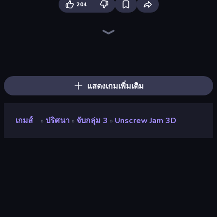
204
Screw Out: Bolts and Nuts
Piles of Mahjong
Arrow Escape
Skydom
Piece of Cake: Merge and Bake
Yarn Fever! Unravel Puzzle
Tap 3D Wood Block Away
Parking Jam
Nuts Puzzle: Sort By Color
Bolts and Nuts
Wood Screw: Bolts Puzzle
Arrow Escape: Puzzle
Color Water Sort 3D
Tangle Master
Mahjongg Solitaire
Goods Triple Match 3D
Sushi Puzzle
Hexa Sort
แสดงเกมเพิ่มเติม
เกมส์
ปริศนา
จับกลุ่ม 3
Unscrew Jam 3D
»
»
»
Unscrew Jam 3D
นักพัฒนา
Mintah Games Inc.
คะแนน
9.1
(
อ้างอิงจากข้อมูล 6 เดือนที่ผ่านมา
)
ปล่อยแล้ว
พฤษภาคม 2567