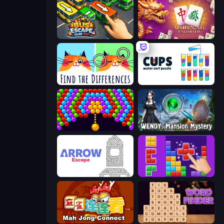
Bus Escape: Clear Jam
Mahjong Unlimited
Spotti: Find the Differences
Cups - Water Sort Puzzle
Bubble Story
Wendy: Mansion Mystery
Arrow Escape
BlockBuster Puzzle
Mahjong Connect (Legacy)
Word Finder