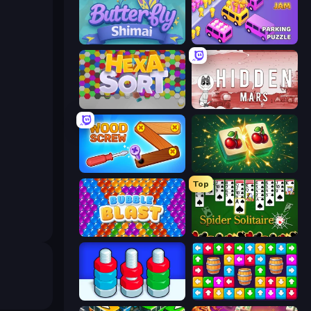
Butterfly Shimai
Car OUT! Jam Parking Puzzle
Hexa Sort
Hidden Mars
Wood Screw: Bolts Puzzle
Mahjong Puzzle: Tile Match
Top
Bubble Blast
Spider Solitaire
Nuts Puzzle: Sort By Color
Tap Away Story