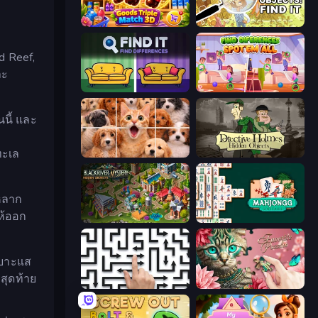
Goods Triple Match 3D
Search Hidden Objects: Find Them
d Reef,
ละ
Find It - Find The Differences
Find Differences: Spot 'Em All
นี้ และ
ทะเล
Jigpic Solitaire
Detective Holmes: Hidden Object
่หลาก
ห้ออก
Blackriver Mystery: Hidden Objects
Mahjongg Solitaire
เบาะแส
สุดท้าย
Arrow Escape: Puzzle
Favorite Puzzles