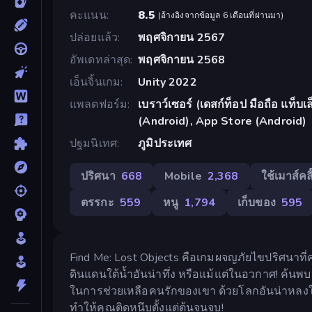
คะแนน
8.5
(
อ้างอิงจากข้อมูล 6 เดือนที่ผ่านมา
)
ปล่อยแล้ว
พฤศจิกายน 2567
อัพเดทล่าสุด
พฤศจิกายน 2568
เอ็นจิ้นเกม
Unity 2022
แพลตฟอร์ม
เบราว์เซอร์ (เดสก์ท็อป มือถือ แท็
(Android), App Store (Android)
ปฐมนิเทศ
ภูมิประเทศ
ปริศนา
668
Mobile
2,368
ใช้เมาส์คลิ
ตรรกะ
559
หนู
1,794
เก็บของ
595
Find Me: Lost Objects คือเกมผจญภัยไขปริศนาที่
ดินแดนใต้น้ำอันน่าทึ่ง หรือแม้แต่ในอวกาศ! ค้นพบ
ในการช่วยเหลือคนรักของเขา ด้วยโลกอันน่าหลงให
ทำให้คุณติดหนึบตั้งแต่ต้นจนจบ!