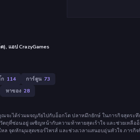
บเล็ต), แอป CrazyGames
๊ก
114
การ์ตูน
73
หาของ
28
คุณจะได้ร่วมผจญภัยไปกับอ็อกโต ปลาหมึกยักษ์ ในภารกิจสุดระทึ
วัตถุที่ซ่อนอยู่ เผชิญหน้ากับความท้าทายสุดเร้าใจ และช่วยเหลือ
ล จุดหักมุมสุดเซอร์ไพรส์ และช่วงเวลาแสนอบอุ่นหัวใจ ภารกิจน