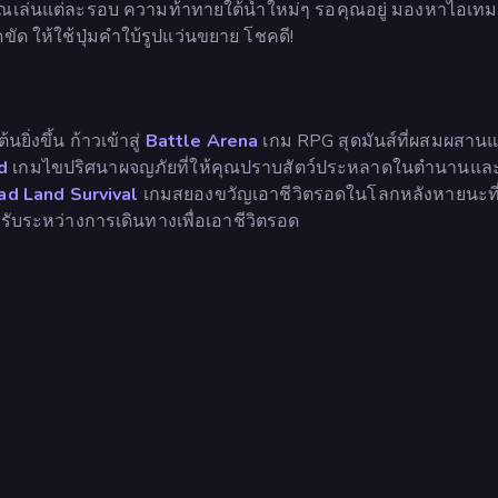
ุณเล่นแต่ละรอบ ความท้าทายใต้น้ำใหม่ๆ รอคุณอยู่ มองหาไอเทมที
 ให้ใช้ปุ่มคำใบ้รูปแว่นขยาย โชคดี!
ยิ่งขึ้น ก้าวเข้าสู่
Battle Arena
เกม RPG สุดมันส์ที่ผสมผสานแอ
d
เกมไขปริศนาผจญภัยที่ให้คุณปราบสัตว์ประหลาดในตำนานและ
ad Land Survival
เกมสยองขวัญเอาชีวิตรอดในโลกหลังหายนะที่
ด้รับระหว่างการเดินทางเพื่อเอาชีวิตรอด