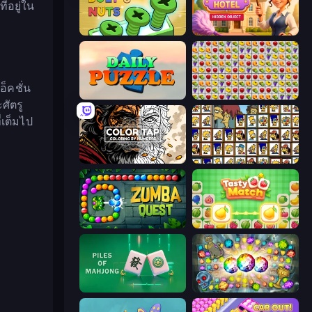
่อยู่ใน
Screw Out: Bolts and Nuts
Hidden Object: My Hotel
็คชั่น
Daily Puzzle
Same Game Fruit Collapse
ศัตรู
เต็มไป
Color Tap: Coloring by Numbers
Tiles of the Simpsons
Zumba Quest
Tasty Match: Mahjong Pairs
Piles of Mahjong
Forgotten Treasure 2