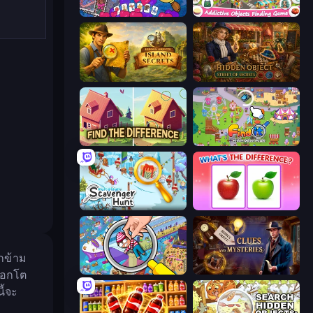
Hidden Objects
Scavenger Hunt - Hidden Items
Hidden Objects: Island Secrets
Hidden Object: Street Of Secrets
Find The Difference
Find It: Hidden Object Puzzle
Scavenger Hunt - Multiplayer
What's The Difference?
กข้าม
Seek & Find - Hidden Object Game
Hidden Object: Clues and Mysteries
อ็อกโต
ี้จะ