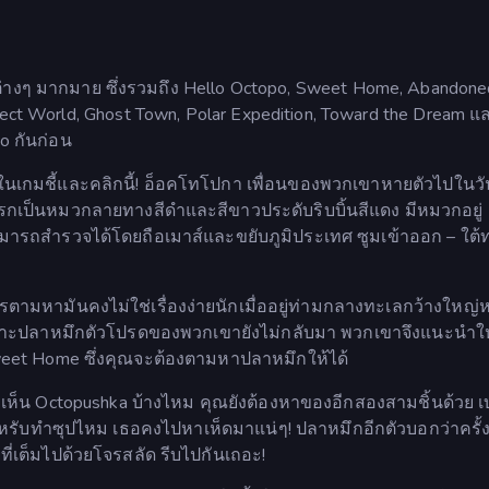
ต่างๆ มากมาย ซึ่งรวมถึง Hello Octopo, Sweet Home, Abandone
Insect World, Ghost Town, Polar Expedition, Toward the Dream แ
po กันก่อน
นเกมชี้และคลิกนี้! อ็อคโทโปกา เพื่อนของพวกเขาหายตัวไปในวัน
ป็นหมวกลายทางสีดำและสีขาวประดับริบบิ้นสีแดง มีหมวกอยู่
มารถสำรวจได้โดยถือเมาส์และขยับภูมิประเทศ ซูมเข้าออก – ใต้
ามหามันคงไม่ใช่เรื่องง่ายนักเมื่ออยู่ท่ามกลางทะเลกว้างใหญ
ลเพราะปลาหมึกตัวโปรดของพวกเขายังไม่กลับมา พวกเขาจึงแนะนำใ
weet Home ซึ่งคุณจะต้องตามหาปลาหมึกให้ได้
ห็น Octopushka บ้างไหม คุณยังต้องหาของอีกสองสามชิ้นด้วย 
ำหรับทำซุปไหม เธอคงไปหาเห็ดมาแน่ๆ! ปลาหมึกอีกตัวบอกว่าครั้ง
ี่เต็มไปด้วยโจรสลัด รีบไปกันเถอะ!