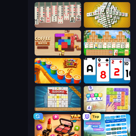
Spider Solitaire 2 Suits
Mahjong Tower
Coffee Match: Block Puzzle
Magic Towers Solitaire
Coffee Color Blocks
Social Solitaire
Sudoku Online
Word Play
Top