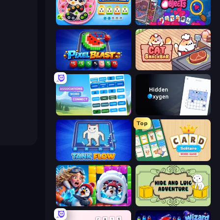
Unscrew Drop: Satisfying Puzzle
Hidden Objects
Pixel Blast
Cat Snack Bar
Associations - Word Connect
Hidden Oxygen
Top
TankFlow.io
Card Solitaire: Word Game
Captain Blast
Hide and Luig Adventure