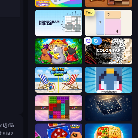
Logic Chain Master
Ball Roll
Top
Nonogram Square
Shikaku Puzzle
Rat's House - Nonogram
Color Tap: Coloring by Numbers
Spot the Difference Forever
Nonogram
Color Cube Puzzle
Sudoku Classic & Killer
ปฏิบัติ
วัวสอง