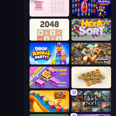
Memory Grid Words
Wizard Puppy: Magic Sort
2048
Hexa Sort
Drop Animal Party
Westward Puzzle Saga
Car OUT! Jam Parking Puzzle
Unscrambled
Coffee Color Blocks
Block Sort - Jigsaw Puzzle Journey