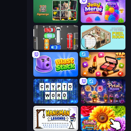
Jigmerge
Jelly Merge: Upgrade & Sell
Parking Panic
Coloring by Numbers: Pixel Room
Blast Stack
Tap Gallery
Cryptoword
My Petal Haven
Hangman Legends
The Flowers Merge and Sell Bouquets