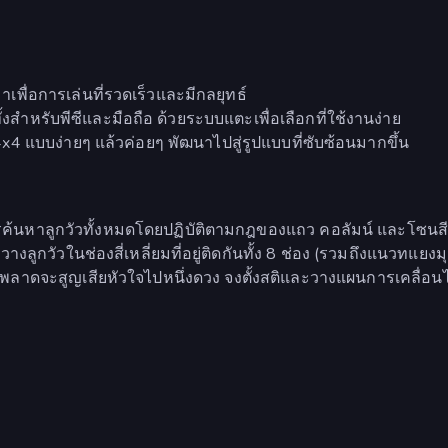
พื่อการเล่นที่รวดเร็วและมีกลยุทธ์
งสำหรับพีซีและมือถือ ด้วยระบบแตะเพื่อเลือกที่ใช้งานง่าย
ง 4x4 แบบง่ายๆ แล้วค่อยๆ พัฒนาไปสู่รูปแบบที่ซับซ้อนมากขึ้น
รค้นหาลูกวัวทั้งหมดโดยปฏิบัติตามกฎของแถว คอลัมน์ และโซนส
วางลูกวัวในช่องสี่เหลี่ยมที่อยู่ติดกันทั้ง 8 ช่อง (รวมถึงแนวทแยงม
ิดพลาดจะสูญเสียหัวใจไปหนึ่งดวง จงตั้งสติและวางแผนการเคลื่อน