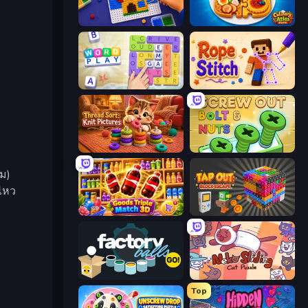
Screw Sorting
Culinary Atlas
Word Play
Rope Stitch Puzzle
Thread Sort: Knit Pictures
Screw Out: Bolts and Nuts
ี
ุม)
ไหว
Goods Triple Match 3D
Tap Out: Block Escape
Factory Balls Go!
Neko Sliding: Cat Puzzle
Top