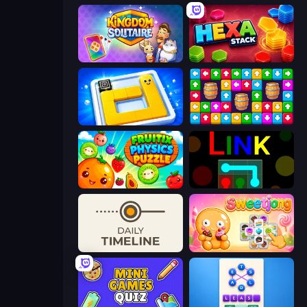
Kingdom Solitaire
Hexa Stack
Ice Slide
Tap Away Story
Fruitix: Physics Puzzle
Link
Daily Timeline
Sweetjong