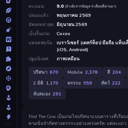
คะแนน
9.0
(
อ้างอิงจากข้อมูล 6 เดือนที่ผ่านมา
)
ปล่อยแล้ว
พฤษภาคม 2569
อัพเดทล่าสุด
มิถุนายน 2569
เอ็นจิ้นเกม
Cocos
แพลตฟอร์ม
เบราว์เซอร์ (เดสก์ท็อป มือถือ แท็
(iOS, Android)
ปฐมนิเทศ
ภาพเหมือน
ปริศนา
670
Mobile
2,378
สี
204
2 มิติ
1,170
ตรรกะ
559
สัตว์
222
ลับสมอง
291
Find The Cow เป็นเกมไขปริศนาแบบตารางที่เรียบง่
ตามข้อจำกัดทางตรรกะอย่างเคร่งครัด: แต่ละแถว แ