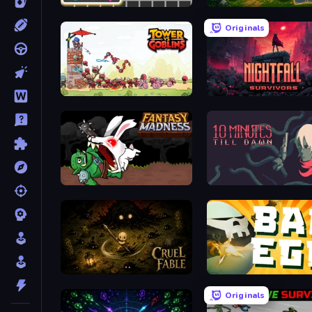
Shape Shooter 3
Tiny Ranger
Originals
Tower vs Goblins
Nightfall Survivors
Fantasy Madness
10 Minutes Till Dawn
Cruel Fable
Bad Egg
Originals