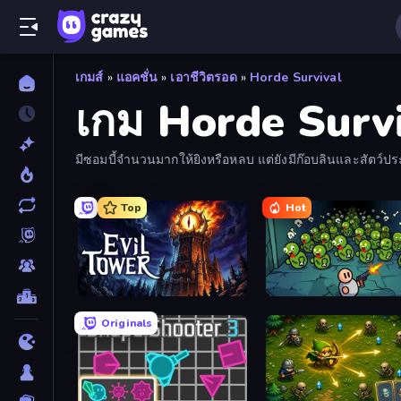
เกมส์
»
แอคชั่น
»
เอาชีวิตรอด
»
Horde Survival
เกม Horde Surv
มีซอมบี้จำนวนมากให้ยิงหรือหลบ แต่ยังมีก๊อบลินและสัตว์ปร
Top
Hot
Evil Tower
Base Defence
Originals