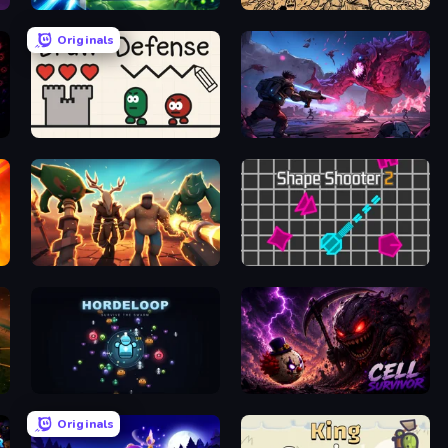
Swarm Survivor
Splotcho
Originals
Draw Defense
Grimdark Survivors
Horde Crusher
Shape Shooter 2
HordeLoop
Cell Survivor
Originals