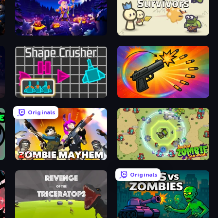
Wizard.io
King Survivors
Shape Crusher
Chair Force Buzz
Originals
Zombie Mayhem
Jackal Zombie Survival
Originals