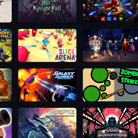
KnightFall
Bonk Survivor: Roguelike
Slice Arena
Eternal Siege
Galaxy Gunner: Space Shooter
ZombieStrike