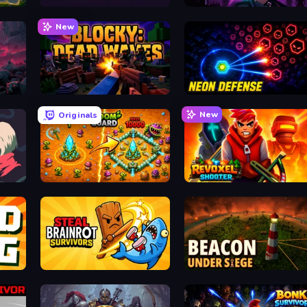
Endless Waves Survival
Shadow Survivors
New
Blocky: Dead Waves
Neon Defense
New
Originals
BloomGuard
Revoxel Shooter
Steal Brainrot Survivors
Beacon Under Siege