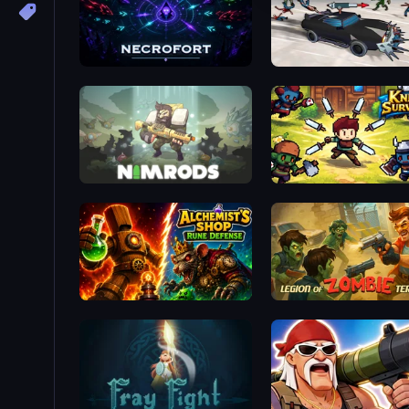
Necrofort
Zombie Drive Survivor
NIMRODS: GunCraft Survivor Demo
Knight Survival
Alchemist's Shop: Rune Defense
Legion of Zombie Terrors