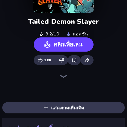
Tailed Demon Slayer
9.2/10
แอคชั่น
คลิกเพื่อเล่น
1.8K
Lost Dungeon
Chaos Arena
Stickman Rebirth
Throw a Lucky Block
Boom Slingers ReBoom
Stickman Kombat 2D
Brainrot Arena Online
Ultimate Evolution
Mecha Allstars Battle Royale
Stickman Weapon Master
Ninja Hands 2
Stellar Swarm
Zombie Road
Dye Hard
War the Knights
Boom!
Who Dies Last?
Fortzone Battle Royale
แสดงเกมเพิ่มเติม