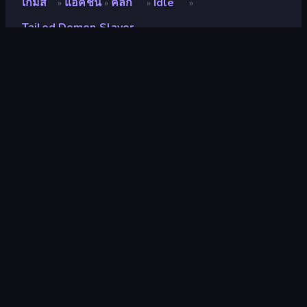
เกมส์
แอคชั่น
คลิ๊ก
Idle
»
»
»
»
Tailed Demon Slayer
Tailed Demon Slayer
นักพัฒนา
NSTAGE
คะแนน
9.2
(
อ้างอิงจากข้อมูล 6 เดือนที่ผ่านมา
)
ปล่อยแล้ว
เมษายน 2568
อัพเดทล่าสุด
พฤษภาคม 2568
เอ็นจิ้นเกม
Unity 6
แพลตฟอร์ม
เบราว์เซอร์ (เดสก์ท็อป มือถือ แท็บเล็ต),
App Store (iOS, Android)
ปฐมนิเทศ
แนวนอน / แนวตั้ง
แอคชั่น
438
Mobile
2,348