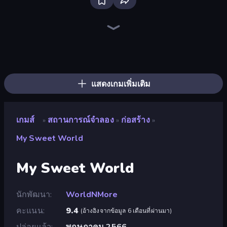
Bloxd.io
Ragdoll Archers
EvoWars.io
Veck.io
Piece of Cake: Merge and Bake
Racing Limits
Traffic Rider
Mahjongg Solitaire
Screw Out: Bolts and Nuts
Words of Wonders
Piles of Mahjong
Designville: Merge & Design
Miniblox
Stickman Clash
Space Waves
SkillWarz
Fortzone Battle Royale
Arrow Escape
แสดงเกมเพิ่มเติม
เกมส์
สถานการณ์จำลอง
ก่อสร้าง
»
»
»
My Sweet World
My Sweet World
นักพัฒนา
WorldNMore
คะแนน
9.4
(
อ้างอิงจากข้อมูล 6 เดือนที่ผ่านมา
)
ปล่อยแล้ว
พฤษภาคม 2566