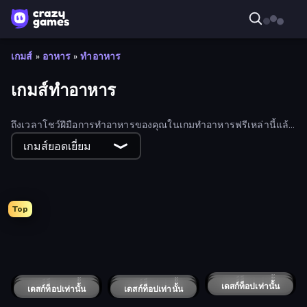
เกมส์
»
อาหาร
»
ทำอาหาร
เกมส์ทำอาหาร
ถึงเวลาโชว์ฝีมือการทำอาหารของคุณในเกมทำอาหารฟรีเหล่านี้แล้ว
เลือกดูเกมหลากหลายและทำอาหารได้ทุกอย่าง ตั้งแต่พาสต้าไปจนถึง
เกมส์ยอดเยี่ยม
โดนัทช็อกโกแลต! เล่นสนุกและเล่นออนไลน์ได้ฟรี
Top
Dessert Maker
Papa's Donuteria
Papa's Pastaria
Papa's Burgeria
Papa's Wingeria
Papa's Pancakeria
WinterCraft: Survival in the Forest
Ellie's Recipe: Dubai Chocolate Bar
Pizza Car
Max Mixed Cocktails
ABC Pizza Maker
Papa's Pizzeria
Max Mixed Cuisine
Cooking Mania
Sandwich Burger
Papa's Taco Mia
Happy Burger
Food Truck Chef™: A Fun Cooking Game
Cooking Live
Magic Kitchen: Merge Game
Ring Restaurant
Ice Cream Fever: Cooking Game
Click To Grill
Top Pizza
That's My Recipe
Cooking Festival
Mom's Diary 2
Crazy Pizza Multiplayer
Trucktopolis Cooking Chaos
Papa's Cheeseria
เดสก์ท็อปเท่านั้น
Papa's Bakeria
เดสก์ท็อปเท่านั้น
เดสก์ท็อปเท่านั้น
Papa's Hot Doggeria
Rush Hour Cafe
เดสก์ท็อปเท่านั้น
เดสก์ท็อปเท่านั้น
Burger Cafe Story ASMR Cooking
เดสก์ท็อปเท่านั้น
Papa Louie: When Pizzas Attack
เดสก์ท็อปเท่านั้น
Cookin'Truck
เดสก์ท็อปเท่านั้น
Card Cafe
Platformer Chef
เดสก์ท็อปเท่านั้น