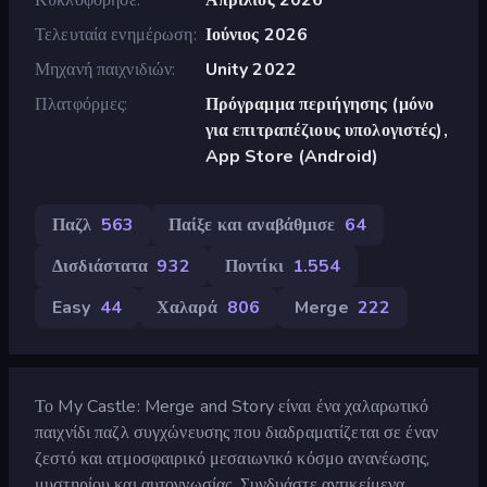
Τελευταία ενημέρωση
Ιούνιος 2026
Μηχανή παιχνιδιών
Unity 2022
Πλατφόρμες
Πρόγραμμα περιήγησης (μόνο
για επιτραπέζιους υπολογιστές),
App Store (Android)
Παζλ
563
Παίξε και αναβάθμισε
64
Δισδιάστατα
932
Ποντίκι
1.554
Easy
44
Χαλαρά
806
Merge
222
Το My Castle: Merge and Story είναι ένα χαλαρωτικό
παιχνίδι παζλ συγχώνευσης που διαδραματίζεται σε έναν
ζεστό και ατμοσφαιρικό μεσαιωνικό κόσμο ανανέωσης,
μυστηρίου και αυτογνωσίας. Συνδυάστε αντικείμενα,