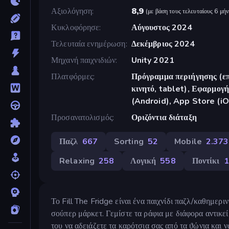
Αξιολόγηση
8,9
(
με βάση τους τελευταίους 6 μήν
Κυκλοφόρησε
Αύγουστος 2024
Τελευταία ενημέρωση
Δεκέμβριος 2024
Μηχανή παιχνιδιών
Unity 2021
Πλατφόρμες
Πρόγραμμα περιήγησης (επ
κινητό, tablet), Εφαρμο
(Android), App Store (i
Προσανατολισμός
Οριζόντια διάταξη
Παζλ
667
Sorting
52
Mobile
2.373
Relaxing
258
Λογική
558
Ποντίκι
1
Το Fill The Fridge είναι ένα παιχνίδι παζλ/καθημερ
σούπερ μάρκετ. Γεμίστε τα ράφια με διάφορα αντικεί
του να αδειάζετε τα καρότσια σας από τα ϑώνια και ν