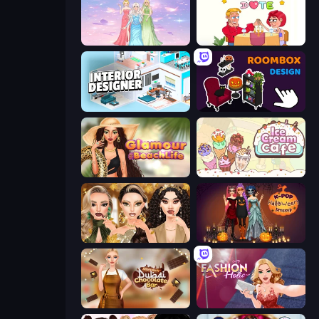
Tailor Stylist: Fashion Diary
Impossible Date
Interior Designer: Unpacking House
Roombox Design
Glamour Beach Life
Ice Cream Cafe
Autumn Glam Gala
K-Pop Halloween Dress Up
Ellie's Recipe: Dubai Chocolate Bar
Fashion Holic