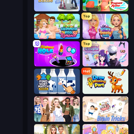
Fashion Battle
Pregnant Mother Simulator
Top
Swimming Pool Romance
ASMR Beauty Care
Top
Make Up Hole
Anime Couple: Avatar Maker
Hot
Find Sort Match - Puzzle
Draw Missing Part | DOP Puzzle
Fashion Week 2025
Brain Tricks: Brain Games