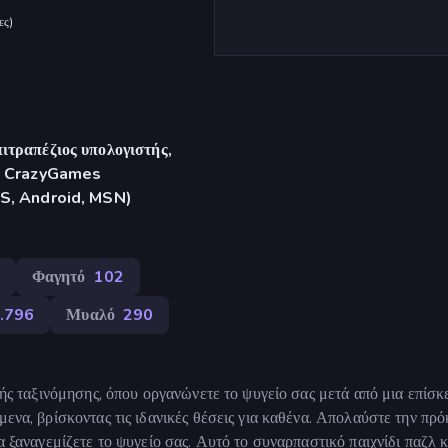
ες
)
ιτραπέζιος υπολογιστής,
γή CrazyGames
OS, Android, MSN)
Φαγητό
102
.796
Μυαλό
290
ινής ταξινόμησης, όπου οργανώνετε το ψυγείο σας μετά από μια επίσ
μενα, βρίσκοντας τις ιδανικές θέσεις για καθένα. Απολαύστε την πρ
α ξαναγεμίζετε το ψυγείο σας. Αυτό το συναρπαστικό παιχνίδι παζλ κ