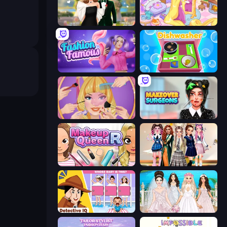
Valentine's Day Proposal
Fairy Room - Decor Game
Fashion Famous
Dishwasher
Extreme Makeover
Makeover Surgeons
Make Up Queen R
Back To School: Uniforms Edition
Detective IQ: Brain Games
Model Wedding