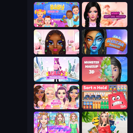
Baby Dress Up
Wendy Soft Girl Makeup
Braided Hairstyles Fashion
Avatar Make Up
Lulu's Fashion World
Monster Makeup 3D
DIY Makeup Salon: SPA Makeover
Sort n Hold