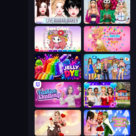
Live Avatar Maker: Girls
BFFs Luxury Loungewear
Love Colors
Dress To Impress: New Year's Party
Jelly Dye
College Girls Team Makeover
Fashion Challenge: Catwalk Run
Mean Girls Graduation Day
GRWM Date Night
Christmas Girls Dress Up