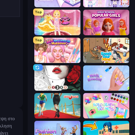
KiKi World
Idol Livestream: Fashion Game
Top
Royal Glow Princess Makeover
High School Popular Girls
Top
BFF Makeover - Spa & Dress Up
Knock Your Mind
Numicolor
Nail Salon
Shoe Race
Holographic Trends
κεψη στο
όκληση
άνει