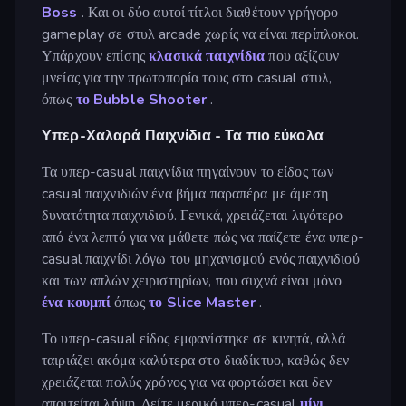
Boss
. Και οι δύο αυτοί τίτλοι διαθέτουν γρήγορο
gameplay σε στυλ arcade χωρίς να είναι περίπλοκοι.
Υπάρχουν επίσης
κλασικά παιχνίδια
που αξίζουν
μνείας για την πρωτοπορία τους στο casual στυλ,
όπως
το Bubble Shooter
.
Υπερ-Χαλαρά Παιχνίδια - Τα πιο εύκολα
Τα υπερ-casual παιχνίδια πηγαίνουν το είδος των
casual παιχνιδιών ένα βήμα παραπέρα με άμεση
δυνατότητα παιχνιδιού. Γενικά, χρειάζεται λιγότερο
από ένα λεπτό για να μάθετε πώς να παίζετε ένα υπερ-
casual παιχνίδι λόγω του μηχανισμού ενός παιχνιδιού
και των απλών χειριστηρίων, που συχνά είναι μόνο
ένα κουμπί
όπως
το Slice Master
.
Το υπερ-casual είδος εμφανίστηκε σε κινητά, αλλά
ταιριάζει ακόμα καλύτερα στο διαδίκτυο, καθώς δεν
χρειάζεται πολύς χρόνος για να φορτώσει και δεν
απαιτείται λήψη. Δείτε μερικά υπερ-casual
μίνι