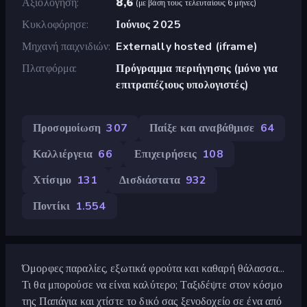
Αξιολόγηση
8,6
(
με βάση τους τελευταίους 6 μήνες
)
Κυκλοφόρησε
Ιούνιος 2025
Μηχανή παιχνιδιών
Externally hosted (iframe)
Πλατφόρμα
Πρόγραμμα περιήγησης (μόνο για
επιτραπέζιους υπολογιστές)
Προσομοίωση
307
Παίξε και αναβάθμισε
64
Καλλιέργεια
66
Επιχειρήσεις
108
Χτίσιμο
131
Δισδιάστατα
932
Ποντίκι
1.554
Όμορφες παραλίες, εξωτικά φρούτα και καθαρή θάλασσα...
Τι θα μπορούσε να είναι καλύτερο; Ταξιδέψτε στον κόσμο
της Παπάγια και χτίστε το δικό σας ξενοδοχείο σε ένα από