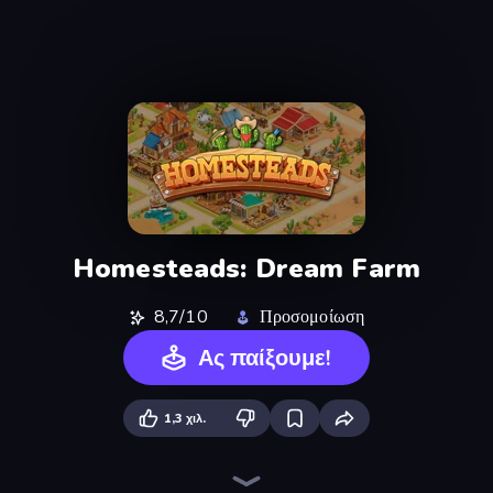
Homesteads: Dream Farm
8,7/10
Προσομοίωση
Ας παίξουμε!
1,3 χιλ.