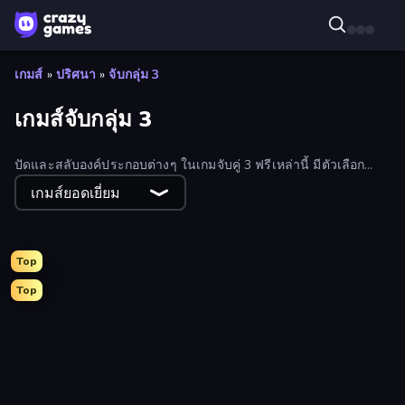
เกมส์
»
ปริศนา
»
จับกลุ่ม 3
เกมส์จับกลุ่ม 3
ปัดและสลับองค์ประกอบต่างๆ ในเกมจับคู่ 3 ฟรีเหล่านี้ มีตัวเลือก
มากมายสำหรับทุกคน พร้อมเกมจับคู่ 3 ใหม่ๆ ที่เพิ่มขึ้นเรื่อยๆ
เกมส์ยอดเยี่ยม
Top
Top
Goods Triple Match 3D
Mergest Kingdom
Match Arena
Open House
Fairyland Merge & Magic
Tropical Merge
Forgotten Treasure 2
Bubble Pop Legend
Candy Riddles
Bubble Pop Classic
Diamond Dungeon: Match 3
Magic World
Magic School
Park Town
Tile Journey
War Mahjong
Castle Craft
iColorcoin: Sort Puzzle
Jewel Academy
Merge World
Match Masters
Lamplighter: Merge & Magic
Tile Match 3 Puzzle: Mahjong
Home Design: Decorate House
Little Fox: Bubble Spinner Pop
Candy Bubble
Sugar Heroes
Merge Fantasy
Blooming Gardens
Heroes of Match 3