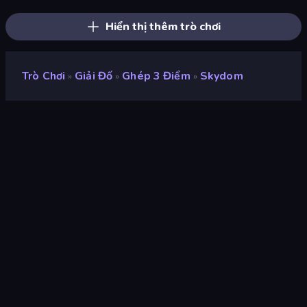
Bubble Pop Legend
Arkadium's Bubble Shooter
Forgotten Treasure 2
Hiển thị thêm trò chơi
Trò Chơi
Giải Đố
Ghép 3 Điểm
Skydom
»
»
»
Skydom
nhà phát triển
PecPoc Games
Xếp hạng
7,7
(
dựa trên 6 tháng gần đây
)
Phát hành
tháng 9 năm 2022
Cập nhật mới nhất
tháng 1 năm 2025
Công cụ trò chơi
Externally hosted (iframe)
nền tảng
Trình duyệt (máy tính để bàn,
điện thoại di động, máy tính
bảng), Ứng dụng CrazyGames