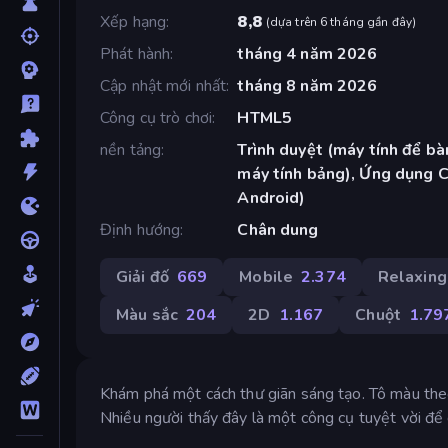
Xếp hạng
8,8
(
dựa trên 6 tháng gần đây
)
Phát hành
tháng 4 năm 2026
Cập nhật mới nhất
tháng 8 năm 2026
Công cụ trò chơi
HTML5
nền tảng
Trình duyệt (máy tính để bàn
máy tính bảng), Ứng dụng 
Android)
Định hướng
Chân dung
Giải đố
669
Mobile
2.374
Relaxing
Màu sắc
204
2D
1.167
Chuột
1.79
Khám phá một cách thư giãn sáng tạo. Tô màu theo
Nhiều người thấy đây là một công cụ tuyệt vời để