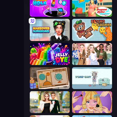
Make Up Hole
Pregnant Mother Simulator
Makeover Surgeons
Blockogramm
Jelly Dye
Fashion Week 2025
Chigiri: Paper Puzzle
Find Cat
Valentine's Day Proposal
Extreme Makeover