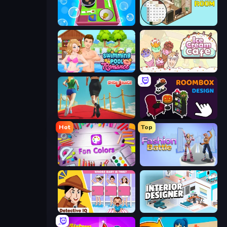
Dishwasher
Coloring by Numbers: Pixel Room
Swimming Pool Romance
Ice Cream Cafe
Shoe Race
Roombox Design
Hot
Top
Fun Colors
Fashion Battle
Detective IQ: Brain Games
Interior Designer: Unpacking House