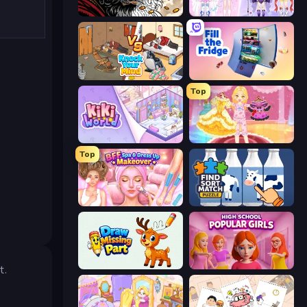
Color Tap: Coloring by Numbers
Idol Livestream: Fashion Game
Knock Your Mind
Fill The Fridge
Top
KiKi World
Royal Glow Princess Makeover
Top
BFF Makeover - Spa & Dress Up
Find Sort Match - Puzzle
Draw Missing Part | DOP Puzzle
High School Popular Girls
t.