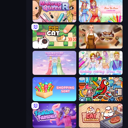
Make Up Queen R
Dress Up Games & Coloring Book
Push Push Cat
Ellie's Recipe: Dubai Chocolate Bar
Tailor Stylist: Fashion Diary
Wedding Coloring Dress Up Game
Shopping Sort
The Frame: Pixel Art
Fashion Famous
Cat Snack Bar