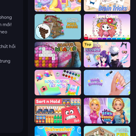
Fairy Room - Decor Game
Brain Tricks: Brain Games
 phong
m mới!
theo
Coloring by Numbers: Pixel House
Love Colors
Top
chút hồi
trung
Beaver Weaver
Anime Couple: Avatar Maker
Holographic Trends
Nail Salon
Sort n Hold
ASMR Beauty Care