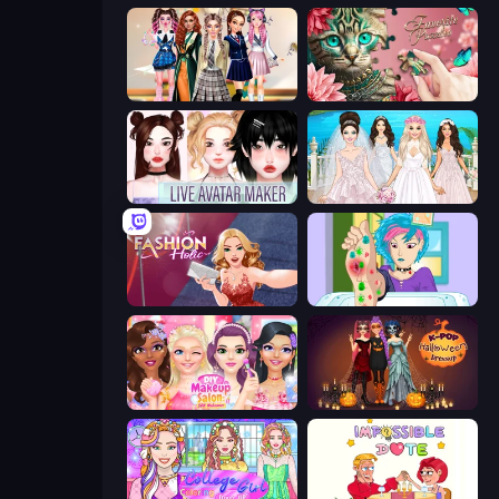
Back To School: Uniforms Edition
Favorite Puzzles
Live Avatar Maker: Girls
Model Wedding
Fashion Holic
Feet's Doctor Urgent Care
DIY Makeup Salon: SPA Makeover
K-Pop Halloween Dress Up