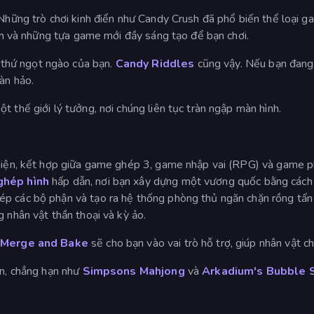
. Những trò chơi kinh điển như Candy Crush đã phổ biến thể loại 
sinh và những tựa game mới đầy sáng tạo để bạn chơi.
thứ ngọt ngào của bạn.
Candy Riddles
cũng vậy. Nếu bạn đang
àn hảo.
 thế giới lý tưởng, nơi chúng liên tục tràn ngập màn hình.
t hiện, kết hợp giữa game ghép 3, game nhập vai (RPG) và game
 ghép hình
hấp dẫn, nơi bạn xây dựng một vương quốc bằng cách
p các bộ phận và tạo ra hệ thống phòng thủ ngăn chặn rồng tấn 
 nhân vật thần thoại và kỳ ảo.
: Merge and Bake
sẽ cho bạn vào vai trò hỗ trợ, giúp nhân vật 
ơn, chẳng hạn như
Simpsons Mahjong
và
Arkadium's Bubble 