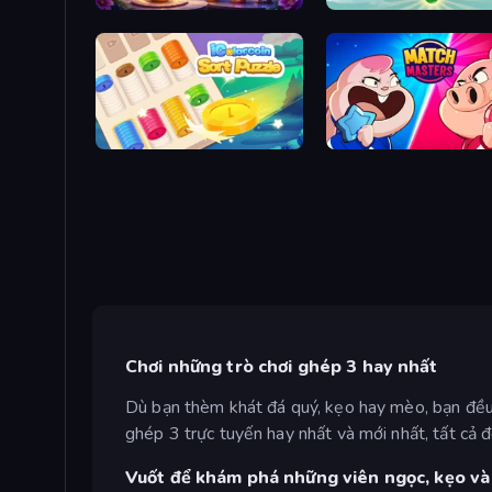
My Petal Haven
Little Fox: Bubble Spinne
iColorcoin: Sort Puzzle
Match Masters
Chơi những trò chơi ghép 3 hay nhất
Dù bạn thèm khát đá quý, kẹo hay mèo, bạn đều
ghép 3 trực tuyến hay nhất và mới nhất, tất cả đ
Vuốt để khám phá những viên ngọc, kẹo và