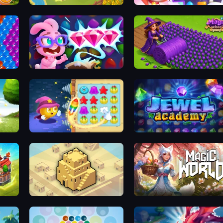
Castle Craft
Skydom
Skydom: Reforged
Magic School
Candy Riddles
Jewel Academy
City Blocks
Magic World