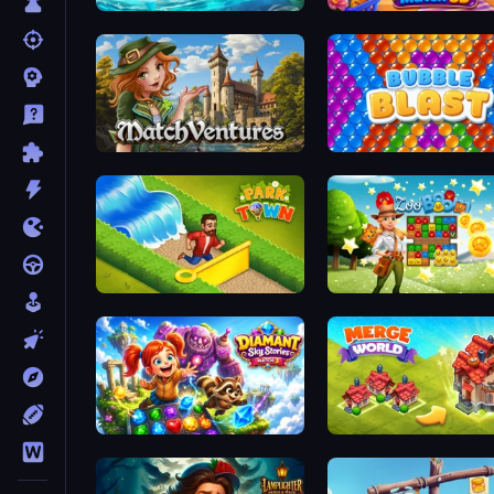
Tropical Merge
Goods Triple Match 3D
MatchVentures
Bubble Blast
Park Town
Zoo Boom
Diamant: Sky Stories Match 3
Merge World