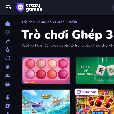
Trò chơi
»
Giải đố
»
Ghép 3 điểm
Trò chơi Ghép 
Vuốt và hoán đổi các nguyên tố trong bất kỳ trò chơi gh
mới được bổ sung thường xuyên.
Piece of Cake: Merge and Bake
Piles of Mahjong
Originals