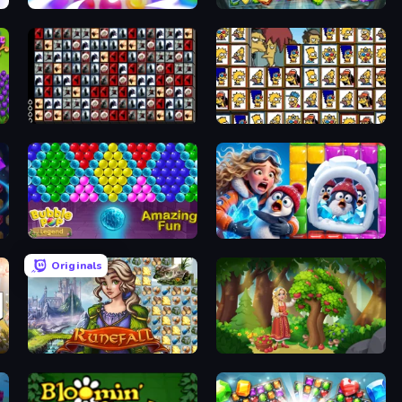
Match Arena
Forgotten Treasure 2
War Mahjong
Tiles of the Simpsons
Bubble Pop Legend
Captain Blast
Originals
Runefall
Northern Merge