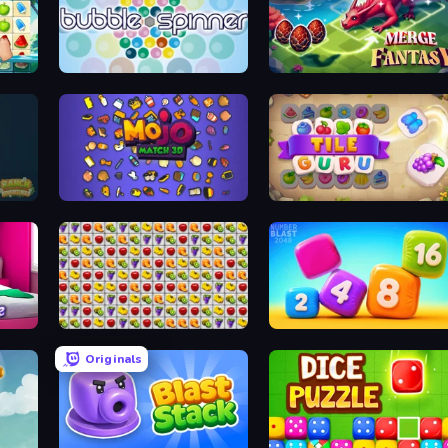
Bubble Spinner
Merge Fantasy
Mojo Match 3D
Tile Guru
Home Design: Decorate House
Same Game Fruit Collapse
Number Blast 2048
Originals