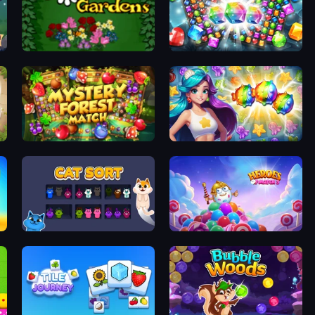
Blooming Gardens
Diamond Dungeon: Match 3
Mystery Forest - Match 3
Underwater Adventures: Match 3
Cat Sort
Heroes of Match 3