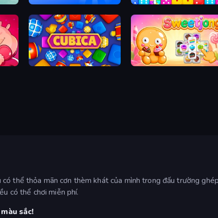
r Pop
Blast Stack
Dice Puzzle
Cubica
Sweetjong
 có thể thỏa mãn cơn thèm khát của mình trong đấu trường ghép
ều có thể chơi miễn phí.
 màu sắc!