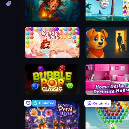
Lamplighter: Merge & Magic
Sugar Heroes
Candy Bubble
Ranch Adventures
Bubble Pop Classic
Updated
Originals