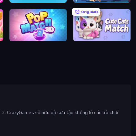
Tile Journey
Bubble Woods
Originals
Pop Match 3D
Cute Cats Match
 3. CrazyGames sở hữu bộ sưu tập khổng lồ các trò chơi