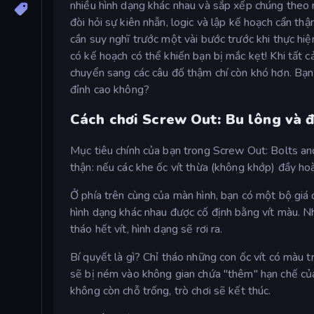
nhiều hình dạng khác nhau và sắp xếp chúng theo
đòi hỏi sự kiên nhẫn, logic và lập kế hoạch cẩn th
cần suy nghĩ trước một vài bước trước khi thực hi
có kế hoạch có thể khiến bạn bị mắc kẹt! Khi tất 
chuyển sang các câu đố thậm chí còn khó hơn. Bạn 
đỉnh cao không?
Cách chơi Screw Out: Bu lông và đ
Mục tiêu chính của bạn trong Screw Out: Bolts and
thận: nếu các khe ốc vít thừa (không khớp) đầy ho
Ở phía trên cùng của màn hình, bạn có một bộ giá 
hình dạng khác nhau được cố định bằng vít màu. Nh
tháo hết vít, hình dạng sẽ rơi ra.
Bí quyết là gì? Chỉ tháo những con ốc vít có màu t
sẽ bị ném vào không gian chứa "thêm" hạn chế củ
không còn chỗ trống, trò chơi sẽ kết thúc.