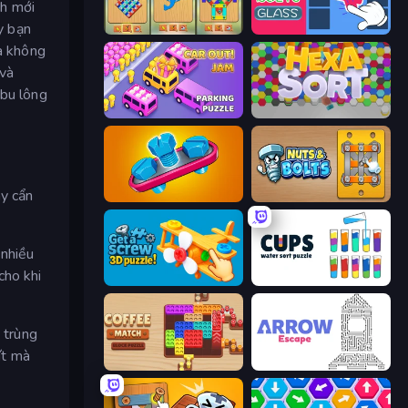
ch mới
y bạn
Unscrew It: Puzzle Game
Nuts & Bolts: Screw Glass Puzzle
mà không
 và
 bu lông
Car OUT! Jam Parking Puzzle
Hexa Sort
ãy cẩn
Unscrew Jam 3D
Nuts & Bolts: Unscrew Puzzle
 nhiều
cho khi
Get a Screw: 3D Puzzle!
Cups - Water Sort Puzzle
 trùng
ít mà
Coffee Match: Block Puzzle
Arrow Escape