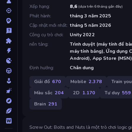
Xếp hạng
8,6
(
dựa trên 6 tháng gần đây
)
Phát hành
tháng 3 năm 2025
Cập nhật mới nhất
tháng 5 năm 2026
Công cụ trò chơi
Unity 2022
nền tảng
Trình duyệt (máy tính để bàn
máy tính bảng), Ứng dụng 
Android), App Store (MSN)
Định hướng
Chân dung
Giải đố
670
Mobile
2.378
Train you
Màu sắc
204
2D
1.170
Tư duy
559
Brain
291
Screw Out: Bolts and Nuts là một trò chơi logic gi