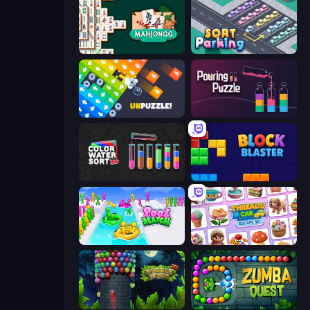
Mahjongg Solitaire
Sort Parking
Unpuzzle: Tap Away Puzzle Game
Pouring Puzzle
Color Water Sort 3D
Block Blaster
Pool Match Jam
Threads Car Escape 3D
Bubble Tower 3D
Zumba Quest