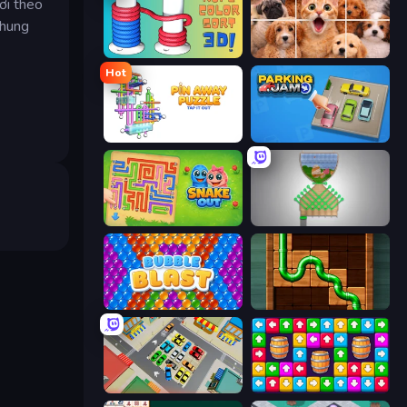
ơi theo
chung
Rope Color Sort 3D
Jigpic Solitaire
Hot
Pin Away Puzzle - Tap It Out
Parking Jam
Snake Out: Maze Escape
Pull the Pin
Bubble Blast
Pipe Puzzle
Park Master: Car Parking Jam
Tap Away Story