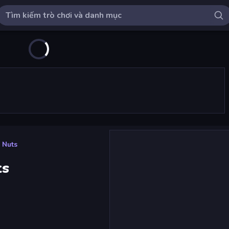
 Nuts
ts