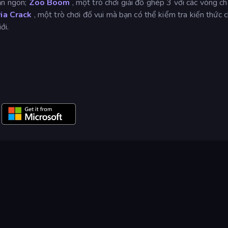
ăn ngon;
Zoo Boom
, một trò chơi giải đố ghép 3 với các vòng ch
via Crack
, một trò chơi đố vui mà bạn có thể kiểm tra kiến thức 
ới.