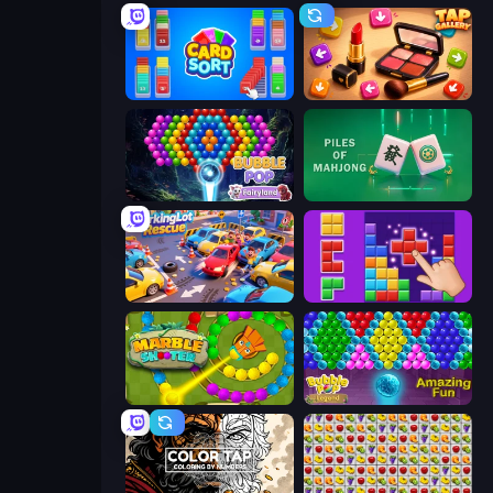
Card Sort
Tap Gallery
Bubble Pop Fairyland
Piles of Mahjong
ParkingLot Rescue
BlockBuster Puzzle
Marble Shooter
Bubble Pop Legend