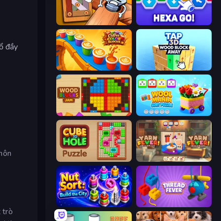
Wood Bolts & Nuts Screw: Pin Puzzle
Hexa GO!
đổ đầy
Coffee Color Blocks
Tap 3D Wood Block Away
Wood Blocks Jam
Wool Mania - Sort Puzzle 3D
khôn
Cube to Hole Puzzle
Yarn Fever! Unravel Puzzle
Nut Sort: Build the City
Thread Fever
 trò