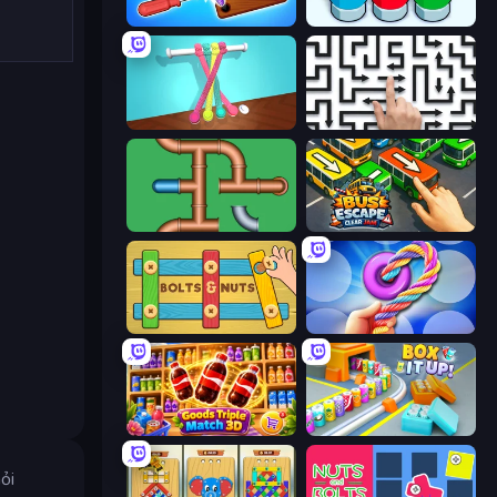
Wood Screw: Bolts Puzzle
Nuts Puzzle: Sort By Color
Tangle Master
Arrow Escape: Puzzle
Plumber Pipe Out
Bus Escape: Clear Jam
Bolts and Nuts
Twisted Tangle
Goods Triple Match 3D
Box It Up
ỏi