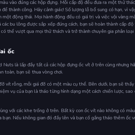
 màu vào đúng các hộp đựng. Mỗi cấp độ đều đưa ra một thử thá
ận để thành công. Hãy cảnh giác! Số lượng lỗ bổ sung có hạn, vì vậ
ện một động thái. Mọi hành động đều có giá trị và việc vội vàng 
cả các bu lông được sắp xếp đúng cách, bạn sẽ hoàn thành cấp độ
có thể vượt qua mọi thử thách và trở thành chuyên gia phân loại
ai ốc
 Nuts là lấp đầy tất cả các hộp đựng ốc vít ở trên cùng nhưng h
àn toàn, bạn sẽ thua vòng chơi.
đỡ vít rỗng, mỗi giá đỡ có một màu cụ thể. Bên dưới, bạn sẽ thấy
iệm vụ của bạn là tháo từng hình dạng một cách chiến lược, sao 
rùng với các khe trống ở trên. Bất kỳ con ốc vít nào không có màu
a bạn. Nếu không gian đó đầy lên và bạn cố gắng tháo thêm ốc v