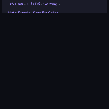
Trò Chơi
Giải Đố
Sorting
»
»
»
Nuts Puzzle: Sort By Color
Nuts Puzzle: Sort By
Color
nhà phát triển
Aleksei Skachko
Xếp hạng
8,3
(
dựa trên 6 tháng gần đây
)
Phát hành
tháng 1 năm 2024
Cập nhật mới nhất
tháng 1 năm 2026
Công cụ trò chơi
Unity 2020
nền tảng
Trình duyệt (máy tính để bàn,
điện thoại di động, máy tính
bảng), Ứng dụng CrazyGames
(iOS, Android), App Store