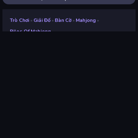
Trò Chơi
Giải Đố
Bàn Cờ
Mahjong
»
»
»
»
Piles Of Mahjong
Piles of Mahjong
Xếp hạng
7,2
(
dựa trên 6 tháng gần đây
)
Phát hành
tháng 8 năm 2024
Cập nhật mới nhất
tháng 2 năm 2025
Công cụ trò chơi
HTML5
nền tảng
Trình duyệt (máy tính để bàn,
điện thoại di động, máy tính
bảng), Ứng dụng CrazyGames
(iOS, Android)
Định hướng
Chân dung