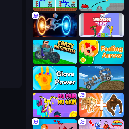
DOP Noob: Draw to Save
Draw Bridge
Portal Escape
Who Dies Last?
Crazy Motorcycle
Feeling Arrow
Glove Power
Move It!
No Pain No Gain - Ragdoll Sandbox
Animal DNA Run