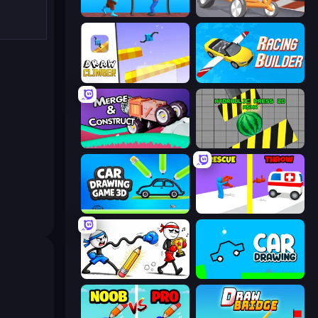
One Line
Draw Crash Race
Draw Climber
Racing Builder
Merge & Construct
Hydraulic Press 2D ASMR
Car Drawing Game 3D
Rescue Throw
Doodle Smash
Car Drawing Game