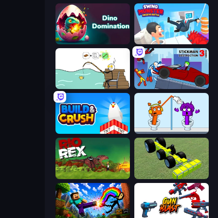
Dino Domination
Swing Monster: Decisive Battle
Alchemy Puzzle
Stickman Destruction 3 Heroes
Build and Crush
Square Punki Long Hand
Rio Rex
Genius Mechanic