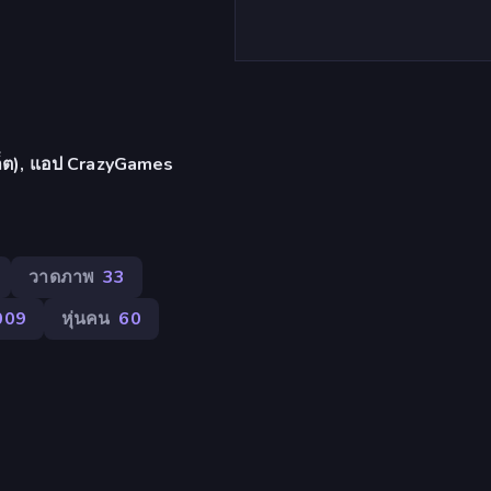
บเล็ต), แอป CrazyGames
วาดภาพ
33
009
หุ่นคน
60