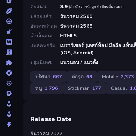
คะแนน
8.9
(
อ้างอิงจากข้อมูล 6 เดือนที่ผ่านมา
)
ปล่อยแล้ว
ธันวาคม 2565
อัพเดทล่าสุด
ธันวาคม 2565
เอ็นจิ้นเกม
HTML5
แพลตฟอร์ม
เบราว์เซอร์ (เดสก์ท็อป มือถือ แท็
(iOS, Android)
ปฐมนิเทศ
แนวนอน / แนวตั้ง
ปริศนา
667
ต่อจุด
68
Mobile
2,373
หนู
1,796
Stickman
177
Casual
1,
Release Date
ธันวาคม 2022