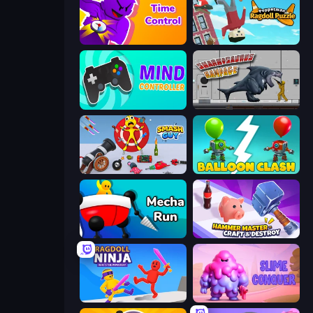
Time Control!
Puppetman: Ragdoll Puzzle
Mind Controller
Sharkosaurus Rampage
Smash Guy: Ragdoll Punch Hero
Balloon Clash
Mecha Run
Hammer Master－Craft & Destroy!
Ragdoll Ninja: Imposter Hero
Slime Conquer: Epic Battles