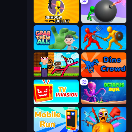
Shadow Bullet
Bomb Roll
Grab Them All
Epic Sword Battle! Fight in Arena
Noob Archer vs Stickman Zombie
Dino Crowd
TV Invasion
OctopusRun
Mobile Run
Fun Ragdoll Challenge!