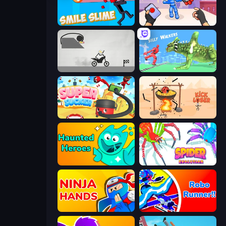
Smile Slime
TNT Bomber
Draw Bridge Puzzle
Silly Walkers
Super Sucker 3D
Kick Loser
Haunted Heroes
Spider Evolution: Runner Game
Ninja Hands
Robo Runner