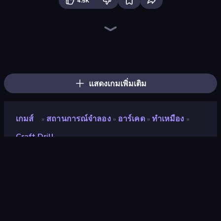
4.5K
Elemental Merge
Gun Strike Runner
Blade Merge
Merge Tools - Merge and Dig
Elemental Monsters: Merge
No Pain No Gain - Ragdoll Sandbox
Pumpkin Defense: Merge Cannon
Merge & Fight
Merge Survival
Mad Evolution: Idle Merge
Sandbox: Particle World
Alchemy: Merge Elements
Human Clicker: Grow Organs
Farm Ring Idle
Merge Team Tactics
Jurassic Merge: Dino Evolution
Gun Bounce Idle
Crusher Clicker
แสดงเกมเพิ่มเติม
เกมส์
สถานการณ์จำลอง
อาร์เคด
ทำเหมือง
»
»
»
»
Craft Drill
Craft Drill
คะแนน
9.2
(
อ้างอิงจากข้อมูล 6 เดือนที่ผ่านมา
)
ปล่อยแล้ว
กุมภาพันธ์ 2568