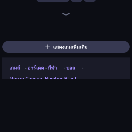
Ragdoll Archers
Money Ping Pong
Merge Tools - Merge and Dig
Mage Castle Idle Defense
Pumpkin Defense: Merge Cannon
Furry Road
Zombies 4 Weapon Merge
Pew Pew Dose
Bouncemasters
Merge & Dig!
Obby: +1 Click Wall Breaker
Battle Brigade
Obby vs Brainrot
Bubble Blast
Obby: Supercar Race on Keyboard
Obby: Gym Simulator, Escape
Robby: Many Games
Obby Fish Challenge: Ride
แสดงเกมเพิ่มเติม
เกมส์
อาร์เคด
กีฬา
บอล
»
»
»
»
Merge Cannon: Number Blast
Merge Cannon: Number
Blast
นักพัฒนา
Neko
คะแนน
9.5
(
อ้างอิงจากข้อมูล 6 เดือนที่ผ่านมา
)