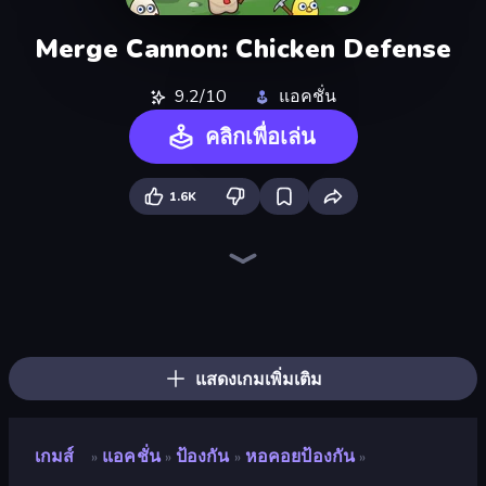
Merge Cannon: Chicken Defense
9.2/10
แอคชั่น
คลิกเพื่อเล่น
1.6K
Throw a Lucky Block
Brainrot Arena Online
Merge & Fight
Stickman Rebirth
No Pain No Gain - Ragdoll Sandbox
War Sea
Lost Dungeon
Stellar Swarm
Mr. Dude: Online Multiverse Challenge
Chaos Arena
Fortzone Battle Royale
Stickman Clash
War the Knights
99 Nights (Bloxd.io)
Ultimate Evolution
Playground
Tank Stars
Zombie Road
แสดงเกมเพิ่มเติม
เกมส์
แอคชั่น
ป้องกัน
หอคอยป้องกัน
»
»
»
»