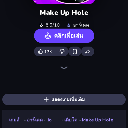
Make Up Hole
8.5/10
อาร์เคด
คลิกเพื่อเล่น
2.7K
Jelly Dye
BFF Makeover - Spa & Dress Up
Draw Missing Part | DOP Puzzle
Nail Salon
Pizza Maker
DIY Makeup Salon: SPA Makeover
Burger Cafe
Royal Glow Princess Makeover
Dessert Maker
Feet's Doctor Urgent Care
Monster Makeup 3D
Numicolor
Make Up Queen R
Ellie's Recipe: Dubai Chocolate Bar
ABC Pizza Maker
Extreme Makeover
DOP Puzzle: Displace One Part
Ice Cream Inc.
แสดงเกมเพิ่มเติม
เกมส์
อาร์เคด
.io
เติบโต
Make Up Hole
»
»
»
»