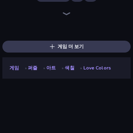
Numicolor
Royal Glow Princess Makeover
Jelly Dye
BFF Makeover - Spa & Dress Up
Draw Missing Part | DOP Puzzle
Nail Salon
Girl Coloring Dress Up
Coloring by Numbers: Pixel House
Holographic Trends
Idol Livestream: Fashion Game
DIY Makeup Salon: SPA Makeover
KiKi World
Dessert Maker
Make Up Queen R
Pizza Maker
College Girl Coloring Dress Up
Fun Colors
Burger Cafe
게임 더 보기
게임
퍼즐
아트
색칠
Love Colors
»
»
»
»
Love Colors
개발자
Tong965
평점
8.9
(
지난 6개월 기준
)
출시
2018년 12월
마지막 업데이트
2026년 6월