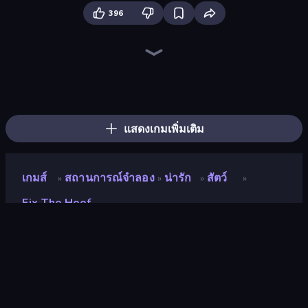
396
Jelly Dye
Hospital Simulator
Hypermarket 3D
Bus Simulator: EVO
Driving School Simulator
Grow A Garden | Growden.io
Bad Cat Prankster
Sandbox City
Papa's Scooperia
Papas Cupcakeria
Papa's Donuteria
Life Simulator: Road to Riches
Truck Simulator: European Roads
Pizza Maker
Prison Life
Papa's Freezeria
Papa's Pastaria
Burger Cafe
แสดงเกมเพิ่มเติม
เกมส์
สถานการณ์จำลอง
น่ารัก
สัตว์
»
»
»
»
Fix The Hoof
Fix The Hoof
คะแนน
8.7
(
อ้างอิงจากข้อมูล 6 เดือนที่ผ่านมา
)
ปล่อยแล้ว
ตุลาคม 2567