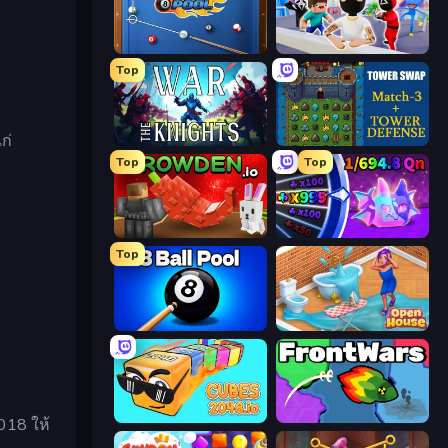
8 Ball Pool
Mr. Dude: Online Multiverse Challenge
Top
ก่
War the Knights
Tower Swap
Top
Top
Grow A Garden | Growden.io
Meeland.io
Top
8 Ball Pool Billiards Multiplayer
Open House
Cubes 2048.io
FrontWars.io
18 ให้