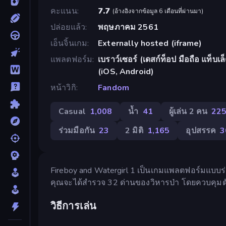
คะแนน
7.7
(
อ้างอิงจากข้อมูล 6 เดือนที่ผ่านมา
)
ปล่อยแล้ว
พฤษภาคม 2561
เอ็นจิ้นเกม
Externally hosted (iframe)
แพลตฟอร์ม
เบราว์เซอร์ (เดสก์ท็อป มือถือ แท็บ
(iOS, Android)
หน้าวิกิ
Fandom
Casual
1,008
น้ำ
41
ผู้เล่น 2 คน
22
ร่วมมือกัน
23
2 มิติ
1,165
อุปสรรค
3
Fireboy and Watergirl 1 เป็นเกมแพลตฟอร์มแบบร่ว
คุณจะได้สำรวจ 32 ด่านของวิหารป่า โดยควบคุมตั
วิธีการเล่น