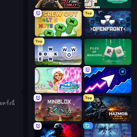
Racing Limits
Mahjongg Solitaire
Top
Screw Out: Bolts and Nuts
Openfront
Top
Words of Wonders
Piles of Mahjong
Designville: Merge & Design
Space Waves
Top
รั้งนี้
Miniblox
Hazmob FPS: Online Shooter