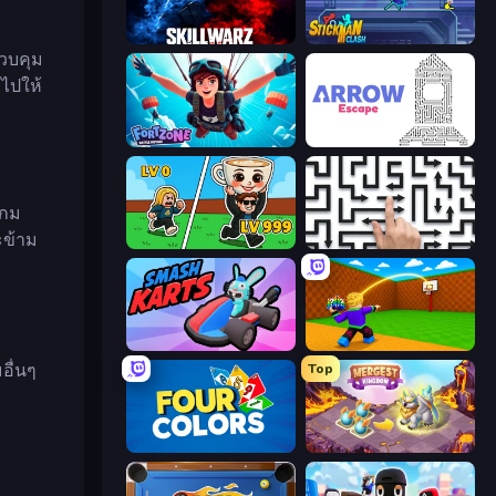
SkillWarz
Stickman Clash
ควบคุม
ไปให้
Fortzone Battle Royale
Arrow Escape
เกม
ะข้าม
Brainrot Arena Online
Arrow Escape: Puzzle
Smash Karts
Throw a Lucky Block
อื่นๆ
Top
Four Colors
Mergest Kingdom