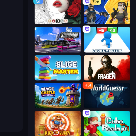
Top
Numicolor
BuildNow GG
Bus Simulator: EVO
Count Masters: Stickman Games
Slice Master
Fragen
Hot
Mage Castle Idle Defense
WorldGuessr Free GeoGuessr
Kick the Buddy
CubeRealm.io