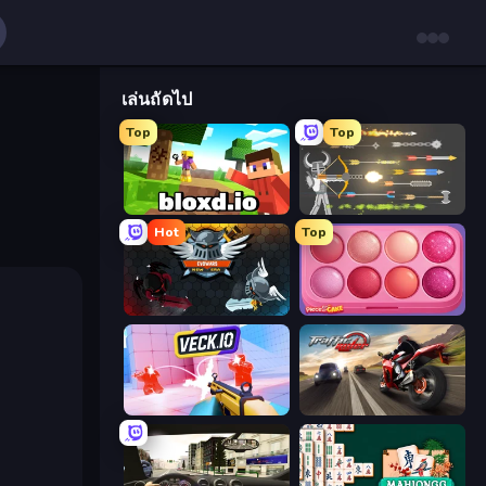
เล่นถัดไป
Top
Top
Bloxd.io
Ragdoll Archers
Hot
Top
EvoWars.io
Piece of Cake: Merge and Bake
Veck.io
Traffic Rider