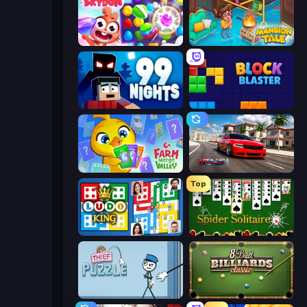
Skydom
Mansion Tale: Merge Secrets
99 Nights (Bloxd.io)
Block Blaster
Farm Merge Valley
Real Car Driving
Top
Ludo King
Spider Solitaire
Thief Puzzle
8 Ball Billiards Classic