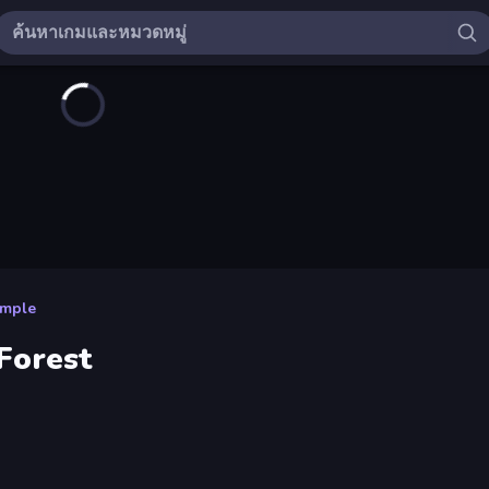
emple
 Forest