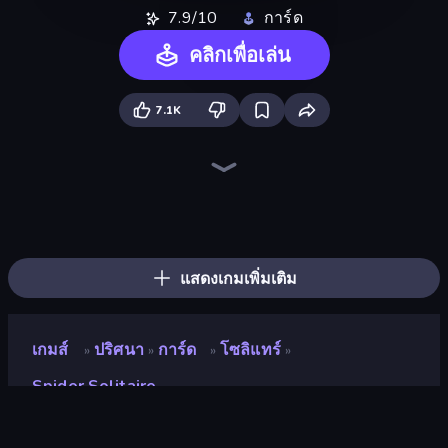
7.9/10
การ์ด
คลิกเพื่อเล่น
7.1K
Spider Solitaire 2 Suits
Piles of Mahjong
Mahjongg Solitaire
Social Solitaire
Mahjong Puzzle: Tile Match
Mahjong Unlimited
Arrow Escape
Color Water Sort 3D
Magic Towers Solitaire
Sudoku Online
Skydom
Algerian Solitaire
Kings and Queens Solitaire TriPeaks
Bubble Blast
Daily Solitaire Challenge
Gin Rummy Mania
Tasty Match: Mahjong Pairs
2048
แสดงเกมเพิ่มเติม
เกมส์
ปริศนา
การ์ด
โซลิแทร์
»
»
»
»
Spider Solitaire
Spider Solitaire