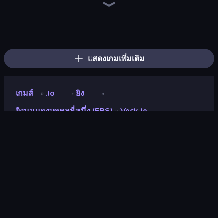
Knockout!
ClashBall.io
Stickman Kombat 2D
Dig out of Prison
Stickman Skate: 360 Epic City
Grocery Kart
Color Match
Single Line: Drawing Puzzle
Schoolboy Escape: Runaway
Dalgona Candy Honeycomb Cookie
Hypermarket 3D
Pottery Master
Diamond Drawing by Numbers
Emoji Puzzle!
Hole Digger
Horror Tale
Schoolboy Escape 2
Haunted School
แสดงเกมเพิ่มเติม
เกมส์
.io
ยิง
»
»
»
ยิงมุมมองบุคคลที่หนึ่ง (FPS)
Veck.io
»
Veck.io
นักพัฒนา
LEGION GAMES
คะแนน
8.8
(
อ้างอิงจากข้อมูล 6 เดือนที่ผ่านมา
)
ปล่อยแล้ว
ธันวาคม 2568
อัพเดทล่าสุด
ธันวาคม 2568