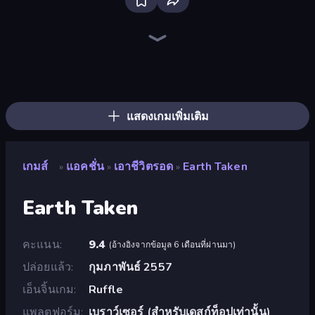
Bloxd.io
Ragdoll Archers
EvoWars.io
Veck.io
Piece of Cake: Merge and Bake
Racing Limits
Traffic Rider
Mahjongg Solitaire
Screw Out: Bolts and Nuts
Words of Wonders
Piles of Mahjong
Designville: Merge & Design
Miniblox
Stickman Clash
Space Waves
SkillWarz
Fortzone Battle Royale
Arrow Escape
แสดงเกมเพิ่มเติม
เกมส์
แอคชั่น
เอาชีวิตรอด
Earth Taken
»
»
»
Earth Taken
คะแนน
9.4
(
อ้างอิงจากข้อมูล 6 เดือนที่ผ่านมา
)
ปล่อยแล้ว
กุมภาพันธ์ 2557
เอ็นจิ้นเกม
Ruffle
แพลตฟอร์ม
เบราว์เซอร์ (สำหรับเดสก์ท็อปเท่านั้น)